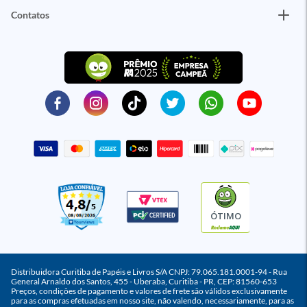
Contatos
ÓTIMO
Distribuidora Curitiba de Papéis e Livros S/A CNPJ: 79.065.181.0001-94 - Rua
General Arnaldo dos Santos, 455 - Uberaba, Curitiba - PR, CEP: 81560-653
Preços, condições de pagamento e valores de frete são válidos exclusivamente
para as compras efetuadas em nosso site, não valendo, necessariamente, para as