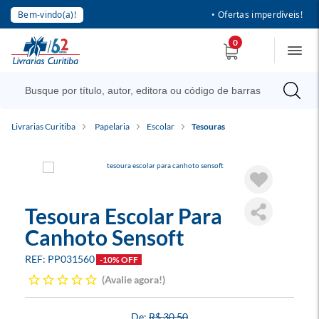
Bem-vindo(a)!
• Ofertas imperdíveis!
0
Livrarias Curitiba
Papelaria
Escolar
Tesouras
Tesoura Escolar Para
Canhoto Sensoft
PP031560
-10% OFF
Avalie agora!
R$ 30,50