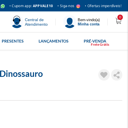
• Siga-nos
• Cupom app:
APPVALE10
• Ofertas imperdíveis!
0
Central de
Bem-vindo(a)
Atendimento
Minha conta
PRESENTES
LANÇAMENTOS
PRÉ-VENDA
: Dinossauro