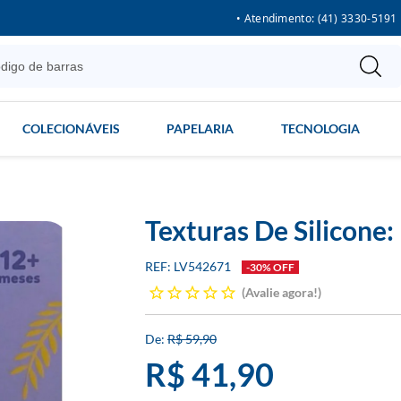
• Atendimento: (41) 3330-5191
COLECIONÁVEIS
PAPELARIA
TECNOLOGIA
Texturas De Silicone
LV542671
-30% OFF
Avalie agora!
R$ 59,90
R$ 41,90