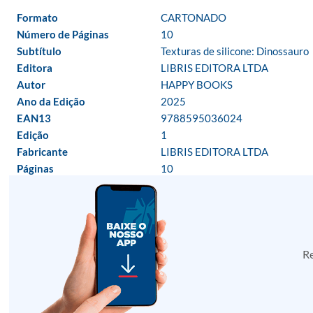
Formato
CARTONADO
Número de Páginas
10
Subtítulo
Texturas de silicone: Dinossauro
Editora
LIBRIS EDITORA LTDA
Autor
HAPPY BOOKS
Ano da Edição
2025
EAN13
9788595036024
Edição
1
Fabricante
LIBRIS EDITORA LTDA
Páginas
10
Re