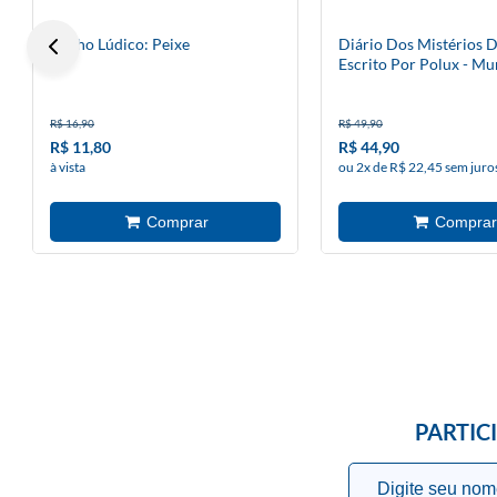
Banho Lúdico: Peixe
Diário Dos Mistérios D
Escrito Por Polux - Mu
R$ 16,90
R$ 49,90
R$ 11,80
R$ 44,90
à vista
ou 2x de R$ 22,45 sem juro
PARTIC