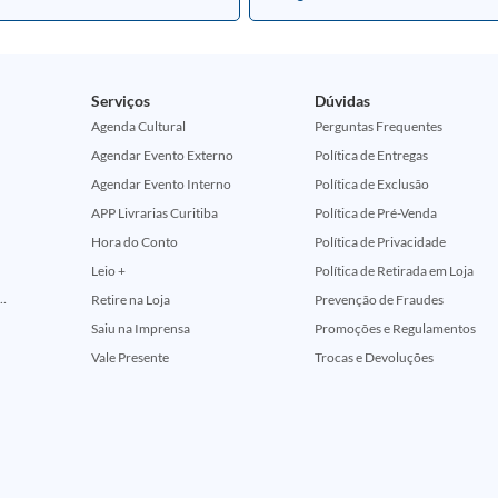
Serviços
Dúvidas
Agenda Cultural
Perguntas Frequentes
Agendar Evento Externo
Política de Entregas
Agendar Evento Interno
Política de Exclusão
APP Livrarias Curitiba
Política de Pré-Venda
Hora do Conto
Política de Privacidade
Leio +
Política de Retirada em Loja
ção Comemorativa 50 Anos (Encontros Clássicos Dc E Marvel)
Retire na Loja
Prevenção de Fraudes
Saiu na Imprensa
Promoções e Regulamentos
Vale Presente
Trocas e Devoluções