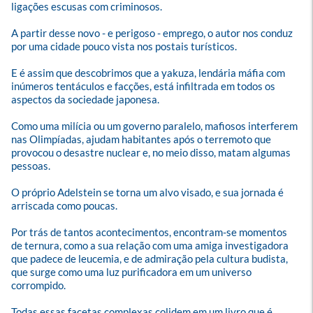
ligações escusas com criminosos. 

A partir desse novo - e perigoso - emprego, o autor nos conduz 
por uma cidade pouco vista nos postais turísticos. 

E é assim que descobrimos que a yakuza, lendária máfia com 
inúmeros tentáculos e facções, está infiltrada em todos os 
aspectos da sociedade japonesa. 

Como uma milícia ou um governo paralelo, mafiosos interferem 
nas Olimpíadas, ajudam habitantes após o terremoto que 
provocou o desastre nuclear e, no meio disso, matam algumas 
pessoas.

O próprio Adelstein se torna um alvo visado, e sua jornada é 
arriscada como poucas. 

Por trás de tantos acontecimentos, encontram-se momentos 
de ternura, como a sua relação com uma amiga investigadora 
que padece de leucemia, e de admiração pela cultura budista, 
que surge como uma luz purificadora em um universo 
corrompido. 

Todas essas facetas complexas colidem em um livro que é 