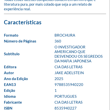
literatura pura, por mais colado que seja a um relato de 
experiência real.
Formato
BROCHURA
Número de Páginas
360
O INVESTIGADOR 
AMERICANO QUE 
Subtítulo
DESVENDOU OS SEGREDOS 
DA MAFIA JAPONESA
Editora
CIA DAS LETRAS
Autor
JAKE ADELSTEIN
Ano da Edição
2025
EAN13
9788535940220
Edição
1
Idioma
PORTUGUES
Fabricante
CIA DAS LETRAS
ISBN
8535940227