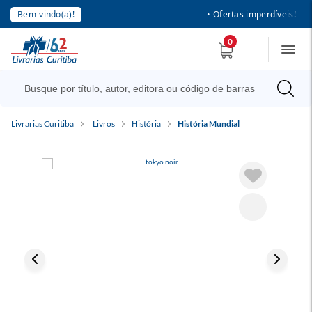
Bem-vindo(a)!
• Ofertas imperdíveis!
0
Livrarias Curitiba
Livros
História
História Mundial