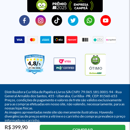
ÓTIMO
Distribuidora Curitiba de Papéis e Livros S/A CNPJ: 79.065.181.0001-94 - Rua
General Arnaldo dos Santos, 455 - Uberaba, Curitiba - PR, CEP: 81560-653
Preços, condições de pagamento e valores de frete são válidos exclusivamente
para as compras efetuadas em nosso site, não valendo, necessariamente, para as
nossas lojas físicas.
As imagens apresentadas neste site são meramente ilustrativas. Havendo
divergências de preços entre a vitrine e o carrinho de compras prevalece o preço
informado no carrinho.
R$ 399,90
COMPRAR