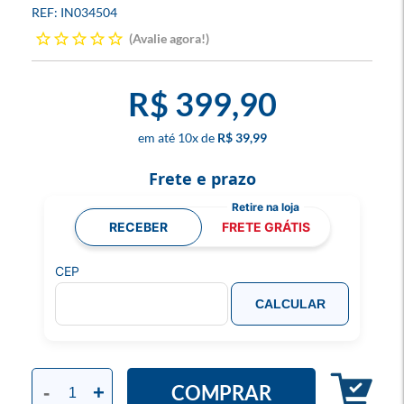
IN034504
Avalie agora!
R$ 399,90
10
x
R$ 39,99
Frete e prazo
RECEBER
FRETE GRÁTIS
CEP
CALCULAR
COMPRAR
-
+