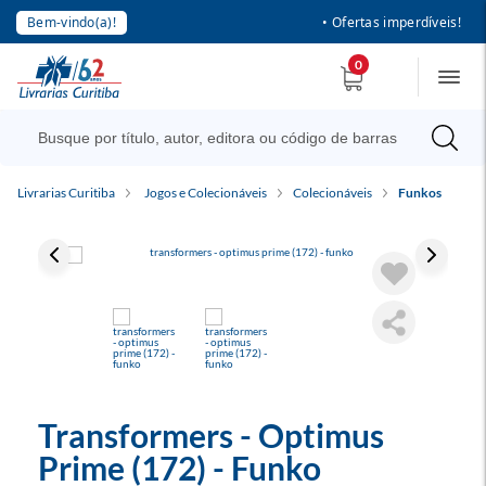
Bem-vindo(a)!
• Ofertas imperdíveis!
0
Livrarias Curitiba
Jogos e Colecionáveis
Colecionáveis
Funkos
Transformers - Optimus
Prime (172) - Funko