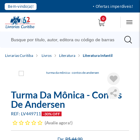
Bem-vindo(a)!
• Ofertas imperdíveis!
0
Livrarias Curitiba
Livros
Literatura
Literatura Infantil
Turma Da Mônica - Contos
De Andersen
LV449711
-30% OFF
Avalie agora!
R$ 44,90