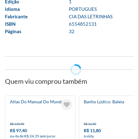
Edição
1
Idioma
PORTUGUES
Fabricante
CIA DAS LETRINHAS
ISBN
6554852131
Páginas
32
Quem viu comprou também
Atlas Do Manual Do Mundo
Banho Lúdico: Baleia
R$ 129,90
R$ 16,90
R$ 97,40
R$ 11,80
ou 4x de R$ 24,35 sem juros
à vista