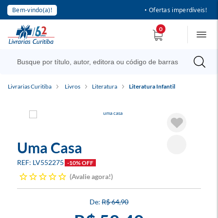
Bem-vindo(a)!
• Ofertas imperdíveis!
0
Livrarias Curitiba
Livros
Literatura
Literatura Infantil
Uma Casa
LV552275
-10% OFF
Avalie agora!
R$ 64,90