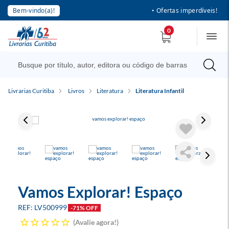
Bem-vindo(a)!
• Ofertas imperdíveis!
0
Livrarias Curitiba
Livros
Literatura
Literatura Infantil
Vamos Explorar! Espaço
LV500999
-71% OFF
Avalie agora!