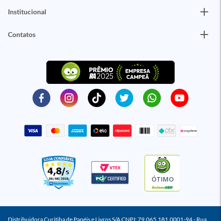
Institucional
Contatos
ÓTIMO
Distribuidora Curitiba de Papéis e Livros S/A CNPJ: 79.065.181.0001-94 - Rua