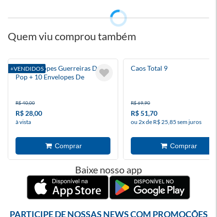
Quem viu comprou também
Kit Envelopes Guerreiras Do K
Caos Total 9
+VENDIDOS
Pop + 10 Envelopes De
Figurinhas
R$ 40,00
R$ 69,90
R$ 28,00
R$ 51,70
à vista
ou 2x de R$ 25,85 sem juros
Baixe nosso app
PARTICIPE DE NOSSAS NEWS COM PROMOÇÕES