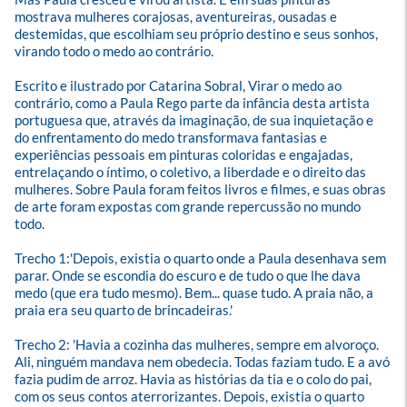
mostrava mulheres corajosas, aventureiras, ousadas e 
destemidas, que escolhiam seu próprio destino e seus sonhos, 
virando todo o medo ao contrário.

Escrito e ilustrado por Catarina Sobral, Virar o medo ao 
contrário, como a Paula Rego parte da infância desta artista 
portuguesa que, através da imaginação, de sua inquietação e 
do enfrentamento do medo transformava fantasias e 
experiências pessoais em pinturas coloridas e engajadas, 
entrelaçando o íntimo, o coletivo, a liberdade e o direito das 
mulheres. Sobre Paula foram feitos livros e filmes, e suas obras 
de arte foram expostas com grande repercussão no mundo 
todo.

Trecho 1:'Depois, existia o quarto onde a Paula desenhava sem 
parar. Onde se escondia do escuro e de tudo o que lhe dava 
medo (que era tudo mesmo). Bem... quase tudo. A praia não, a 
praia era seu quarto de brincadeiras.'

Trecho 2: 'Havia a cozinha das mulheres, sempre em alvoroço. 
Ali, ninguém mandava nem obedecia. Todas faziam tudo. E a avó 
fazia pudim de arroz. Havia as histórias da tia e o colo do pai, 
com os seus contos aterrorizantes. Depois, existia o quarto 