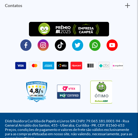
Contatos
ÓTIMO
Distribuidora Curitiba de Papéis e Livros S/A CNPJ: 79.065.181.0001-94 - Rua
General Arnaldo dos Santos, 455 - Uberaba, Curitiba - PR, CEP: 81560-653
Preços, condições de pagamento e valores de frete são válidos exclusivamente
para as compras efetuadas em nosso site, não valendo, necessariamente, para as