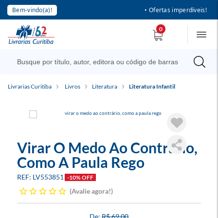
Bem-vindo(a)!
• Ofertas imperdíveis!
0
Livrarias Curitiba
Livros
Literatura
Literatura Infantil
Virar O Medo Ao Contrário,
Como A Paula Rego
LV553851
-10% OFF
Avalie agora!
R$ 69,00