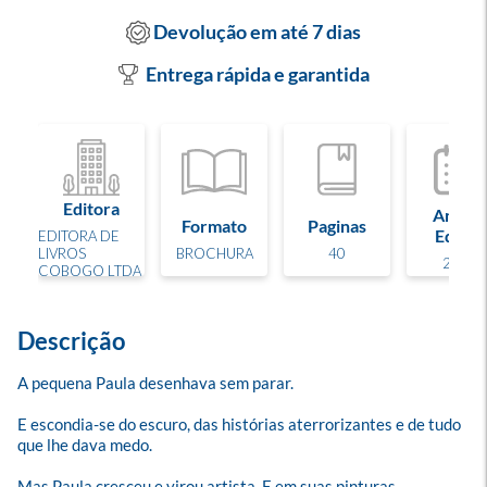
Devolução em até 7 dias
Entrega rápida e garantida
Editora
Ano de
Formato
Paginas
Edição
EDITORA DE
LIVROS
BROCHURA
40
2026
COBOGO LTDA
Descrição
A pequena Paula desenhava sem parar. 

E escondia-se do escuro, das histórias aterrorizantes e de tudo 
que lhe dava medo. 

Mas Paula cresceu e virou artista. E em suas pinturas 