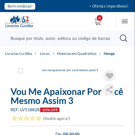
Bem-vindo(a)!
• Ofertas imperdíveis!
0
Livrarias Curitiba
Livros
Histórias em Quadrinhos
Mangá
Vou Me Apaixonar Por Você
Mesmo Assim 3
LV518828
-25% OFF
Avalie agora!
R$ 39,90