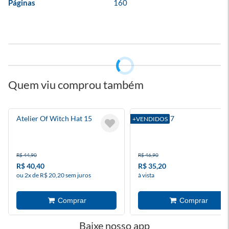
Páginas
160
Quem viu comprou também
Atelier Of Witch Hat 15
Blue Lock 7
+VENDIDOS
R$ 44,90
R$ 46,90
R$ 40,40
R$ 35,20
ou 2x de R$ 20,20 sem juros
à vista
Baixe nosso app