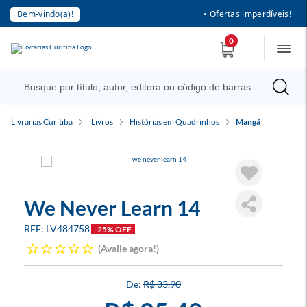
Bem-vindo(a)!
• Ofertas imperdíveis!
0
Livrarias Curitiba
Livros
Histórias em Quadrinhos
Mangá
We Never Learn 14
LV484758
-25% OFF
Avalie agora!
R$ 33,90