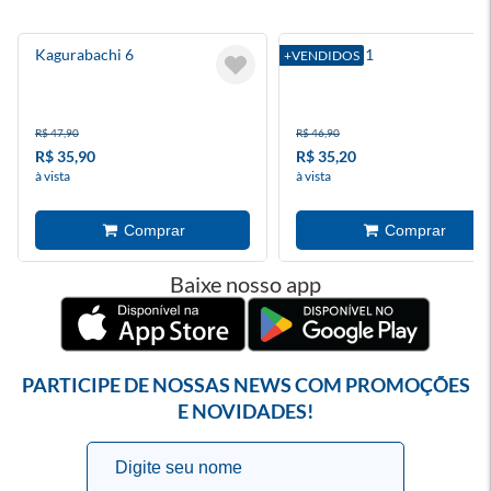
Kagurabachi 6
Blue Lock 1
+VENDIDOS
R$ 47,90
R$ 46,90
R$ 35,90
R$ 35,20
à vista
à vista
Baixe nosso app
PARTICIPE DE NOSSAS NEWS COM PROMOÇÕES
E NOVIDADES!