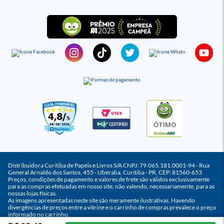
ÓTIMO
Distribuidora Curitiba de Papéis e Livros S/A CNPJ: 79.065.181.0001-94 - Rua
General Arnaldo dos Santos, 455 - Uberaba, Curitiba - PR, CEP: 81560-653
Preços, condições de pagamento e valores de frete são válidos exclusivamente
para as compras efetuadas em nosso site, não valendo, necessariamente, para as
nossas lojas físicas.
As imagens apresentadas neste site são meramente ilustrativas. Havendo
divergências de preços entre a vitrine e o carrinho de compras prevalece o preço
informado no carrinho.