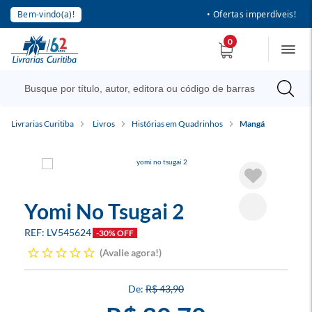
Bem-vindo(a)!
• Ofertas imperdíveis!
0
Livrarias Curitiba
Livros
Histórias em Quadrinhos
Mangá
Yomi No Tsugai 2
LV545624
-30% OFF
Avalie agora!
R$ 43,90