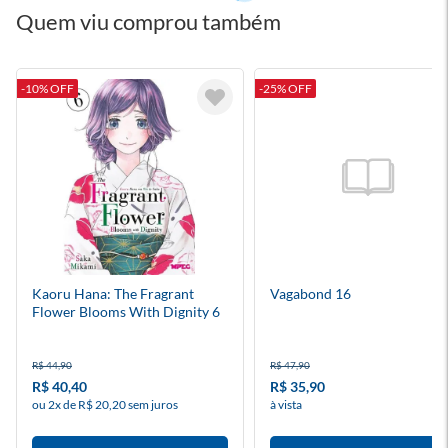
Quem viu comprou também
-10% OFF
-25% OFF
Kaoru Hana: The Fragrant
Vagabond 16
Flower Blooms With Dignity 6
R$ 44,90
R$ 47,90
R$ 40,40
R$ 35,90
ou 2x de R$ 20,20 sem juros
à vista