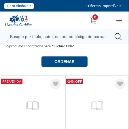
Bem-vindo(a)!
• Ofertas imperdíveis!
0
86
produtos encontrados para:
"Eiichiro Oda"
ORDENAR
PRÉ-VENDA
-24% OFF