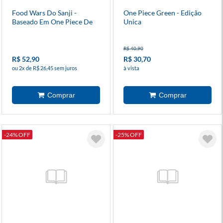
Food Wars Do Sanji -
One Piece Green - Edição
Baseado Em One Piece De
Unica
Eiichiro Oda 1
R$ 40,90
R$ 52,90
R$ 30,70
ou 2x de R$ 26,45 sem juros
à vista
-24% OFF
-25% OFF