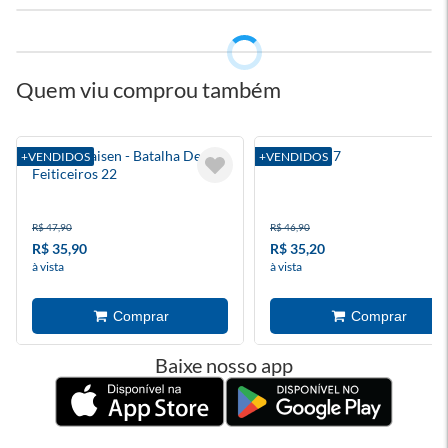
Quem viu comprou também
Jujutsu Kaisen - Batalha De
Blue Lock 7
+VENDIDOS
+VENDIDOS
Feiticeiros 22
R$ 47,90
R$ 46,90
R$ 35,90
R$ 35,20
à vista
à vista
Baixe nosso app