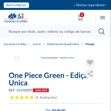
Bem-vindo(a)!
• Ofertas imperdíveis!
0
Livrarias Curitiba
Livros
Histórias em Quadrinhos
Mangá
One Piece Green - Edição
Unica
LV432093
-24% OFF
2
Avaliações
R$ 40,90