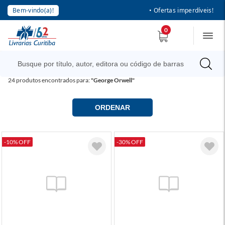
Bem-vindo(a)!
• Ofertas imperdíveis!
0
24
produtos encontrados para:
"George Orwell"
ORDENAR
-10% OFF
-30% OFF