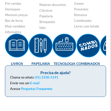
Pré-vendas
Gamer
Maiores descontos
Destaques
Presentes
Clássicos
Menores preços
Romance
Papelaria
Box de livros
Combinados
Brinquedos
Mais vendidos
Livros com brinde
lojas
Informática
LIVROS
PAPELARIA
TECNOLOGIA
COMBINADOS
GA
Precisa de ajuda?
Chama no whats
(41) 3330-5191
Envie-nos um
E-mail
Acesse
Perguntas Frequentes