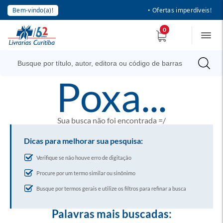
Bem-vindo(a)!
• Ofertas imperdíveis!
0
poxa...
Sua busca não foi encontrada =/
Dicas para melhorar sua pesquisa:
Verifique se não houve erro de digitação
Procure por um termo similar ou sinônimo
Busque por termos gerais e utilize os filtros para refinar a busca
Palavras mais buscadas: