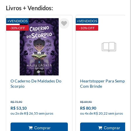
Livros + Vendidos:
+VENDIDOS
+VENDIDOS
-30% OFF
-10% OFF
O Caderno De Maldades Do
Heartstopper Para Sempre 6
Scorpio
Com Brinde
R$ 75,90
R$ 89,90
R$ 53,10
R$ 80,90
ou 2x de R$ 26,55 sem juros
ou 4x de R$ 20,22 sem juros