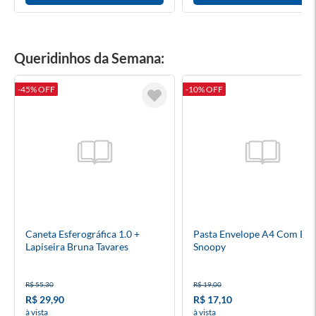
Queridinhos da Semana:
-45% OFF
-10% OFF
Caneta Esferográfica 1.0 +
Pasta Envelope A4 Com Bo
Lapiseira Bruna Tavares
Snoopy
R$ 55,30
R$ 19,00
R$ 29,90
R$ 17,10
à vista
à vista