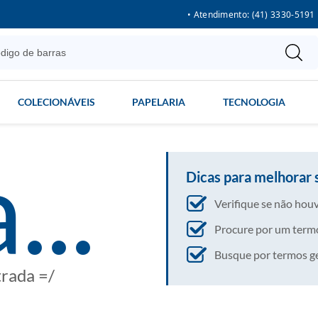
• Atendimento: (41) 3330-5191
COLECIONÁVEIS
PAPELARIA
TECNOLOGIA
...
Dicas para melhorar 
Verifique se não houv
Procure por um termo
Busque por termos gera
trada =/