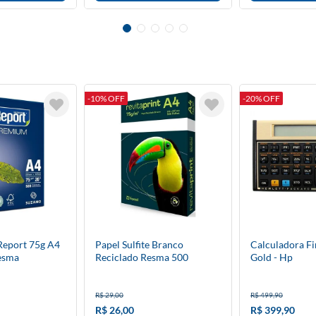
-10% OFF
-20% OFF
 Report 75g A4
Papel Sulfite Branco
Calculadora Fi
esma
Reciclado Resma 500
Gold - Hp
R$ 29,00
R$ 499,90
R$ 26,00
R$ 399,90