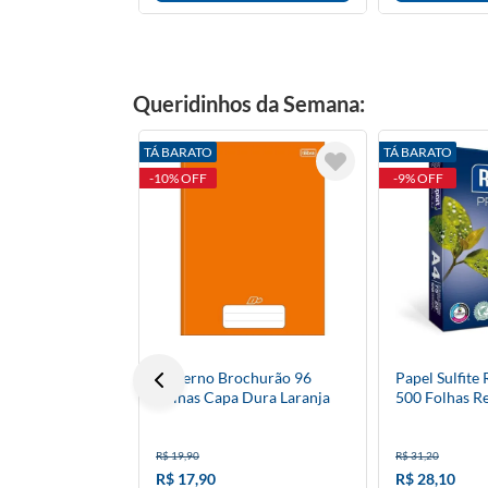
Queridinhos da Semana:
TÁ BARATO
TÁ BARATO
-10% OFF
-9% OFF
Caderno Brochurão 96
Papel Sulfite
Folhas Capa Dura Laranja
500 Folhas R
D+
R$ 19,90
R$ 31,20
R$ 17,90
R$ 28,10