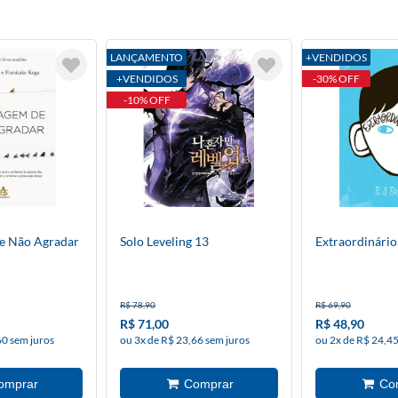
LANÇAMENTO
+VENDIDOS
+VENDIDOS
-30% OFF
-10% OFF
e Não Agradar
Solo Leveling 13
Extraordinário
R$ 78,90
R$ 69,90
R$ 71,00
R$ 48,90
60 sem juros
ou 3x de R$ 23,66 sem juros
ou 2x de R$ 24,45