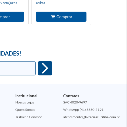
9 sem juros
à vista
à vista
IDADES!
Institucional
Contatos
Nossas Lojas
SAC 4020-9697
Quem Somos
WhatsApp (41) 3330-5191
Trabalhe Conosco
atendimento@livrariascuritiba.com.br