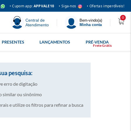
• Siga-nos
• Cupom app:
APPVALE10
• Ofertas imperdíveis!
0
Central de
Bem-vindo(a)
Atendimento
Minha conta
PRESENTES
LANÇAMENTOS
PRÉ-VENDA
sua pesquisa:
e erro de digitação
 similar ou sinônimo
is e utilize os filtros para refinar a busca