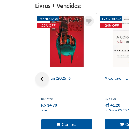
Livros + Vendidos:
+VENDIDOS
+VENDIDOS
-25% OFF
-24% OFF
Batman (2025) 6
A Coragem D
R$ 19,90
R$ 54,90
R$ 14,90
R$ 41,20
à vista
ou 2x de R$ 20,