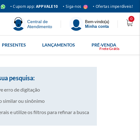
• Siga-nos
• Cupom app:
APPVALE10
• Ofertas imperdíveis!
0
Central de
Bem-vindo(a)
Atendimento
Minha conta
PRESENTES
LANÇAMENTOS
PRÉ-VENDA
sua pesquisa:
e erro de digitação
 similar ou sinônimo
is e utilize os filtros para refinar a busca