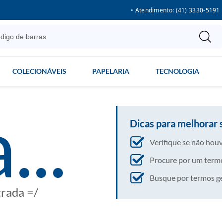
• Atendimento: (41) 3330-5191
COLECIONÁVEIS
PAPELARIA
TECNOLOGIA
...
Dicas para melhorar 
Verifique se não houv
Procure por um termo
Busque por termos gera
trada =/