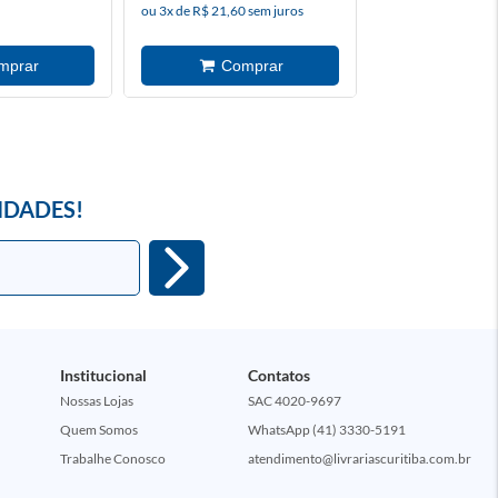
ou 3x de R$ 21,60 sem juros
à vista
IDADES!
Institucional
Contatos
Nossas Lojas
SAC 4020-9697
Quem Somos
WhatsApp (41) 3330-5191
Trabalhe Conosco
atendimento@livrariascuritiba.com.br