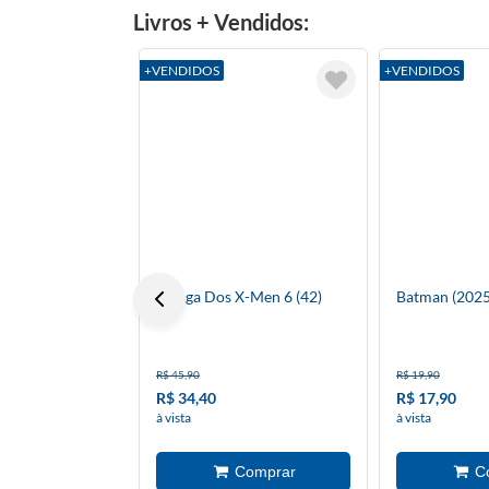
Livros + Vendidos:
+VENDIDOS
+VENDIDOS
A Saga Dos X-Men 6 (42)
Batman (2025
R$ 45,90
R$ 19,90
R$ 34,40
R$ 17,90
à vista
à vista