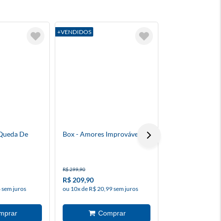
+VENDIDOS
+VENDIDOS
Queda De
Box - Amores Improváveis
A Roda Das Deu
R$ 299,90
R$ 32,90
R$ 209,90
R$ 13,50
 sem juros
ou 10x de R$ 20,99 sem juros
à vista