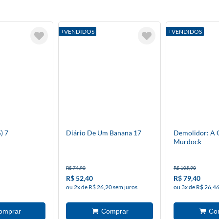
+VENDIDOS
+VENDIDOS
) 7
Diário De Um Banana 17
Demolidor: A 
Murdock
R$ 74,90
R$ 105,90
R$ 52,40
R$ 79,40
ou 2x de R$ 26,20 sem juros
ou 3x de R$ 26,46