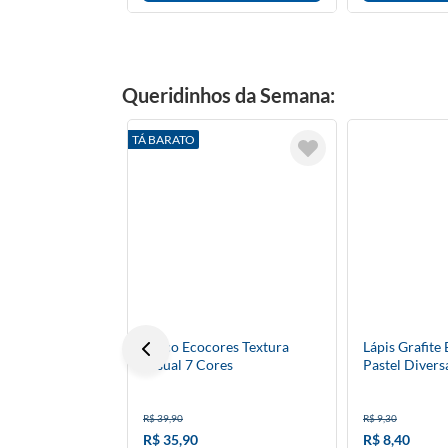
Queridinhos da Semana:
TÁ BARATO
Bloco Ecocores Textura
Lápis Grafite 
Visual 7 Cores
Pastel Divers
Avulso
R$ 39,90
R$ 9,30
R$ 35,90
R$ 8,40