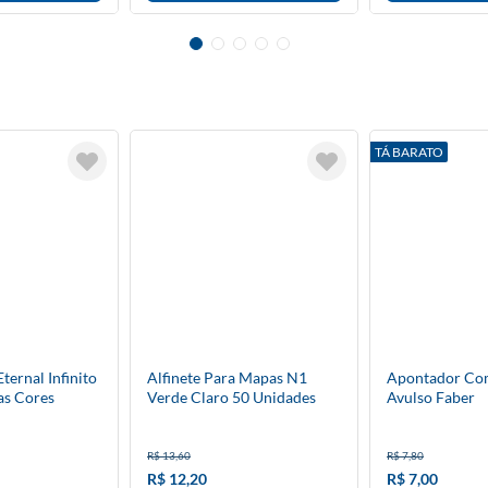
TÁ BARATO
Eternal Infinito
Alfinete Para Mapas N1
Apontador Co
as Cores
Verde Claro 50 Unidades
Avulso Faber
R$ 13,60
R$ 7,80
R$ 12,20
R$ 7,00