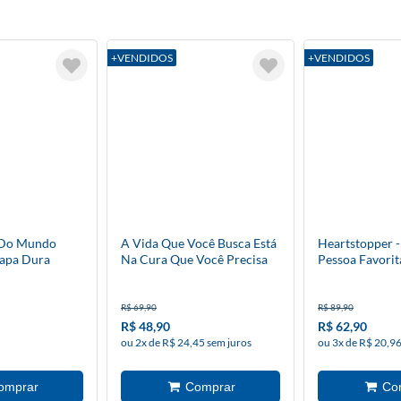
+VENDIDOS
+VENDIDOS
 Do Mundo
A Vida Que Você Busca Está
Heartstopper 
apa Dura
Na Cura Que Você Precisa
Pessoa Favorit
R$ 69,90
R$ 89,90
R$ 48,90
R$ 62,90
ou 2x de R$ 24,45 sem juros
ou 3x de R$ 20,96