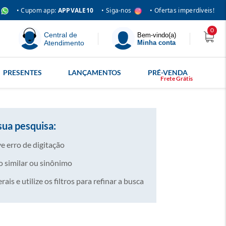
• Siga-nos
• Cupom app:
APPVALE10
• Ofertas imperdíveis!
0
Central de
Bem-vindo(a)
Atendimento
Minha conta
PRESENTES
LANÇAMENTOS
PRÉ-VENDA
sua pesquisa:
e erro de digitação
 similar ou sinônimo
is e utilize os filtros para refinar a busca