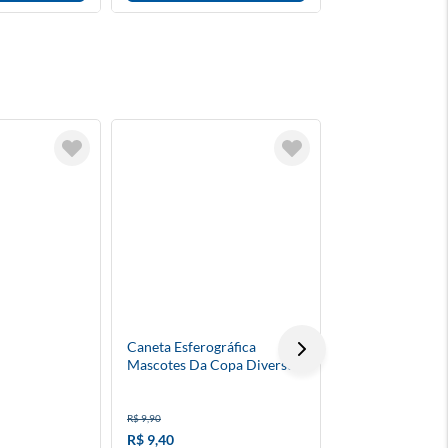
Caneta Esferográfica
Borracha Brown
Mascotes Da Copa Diversos
Modelos
R$ 9,90
R$ 9,00
R$ 9,40
R$ 8,10