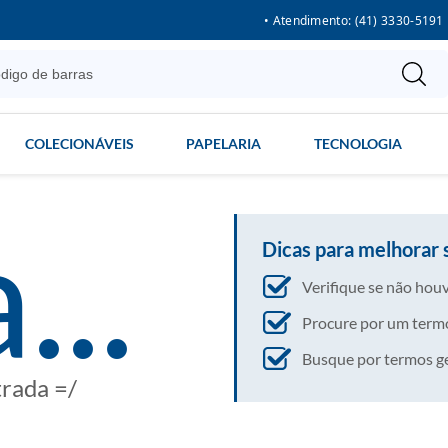
• Atendimento: (41) 3330-5191
COLECIONÁVEIS
PAPELARIA
TECNOLOGIA
...
Dicas para melhorar 
Verifique se não houv
Procure por um termo
Busque por termos gera
trada =/