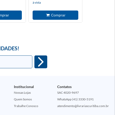
à vista
à vista
IDADES!
Institucional
Contatos
Nossas Lojas
SAC 4020-9697
Quem Somos
WhatsApp (41) 3330-5191
Trabalhe Conosco
atendimento@livrariascuritiba.com.br