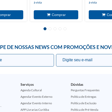
à vista
à vista
IPE DE NOSSAS NEWS COM PROMOÇÕES E NOV
Serviços
Dúvidas
Agenda Cultural
Perguntas Frequentes
Agendar Evento Externo
Política de Entregas
Agendar Evento Interno
Política de Exclusão
ção Comemorativa 50 Anos (Encontros Clássicos Dc E Marvel)
APP Livrarias Curitiba
Política de Pré-Venda