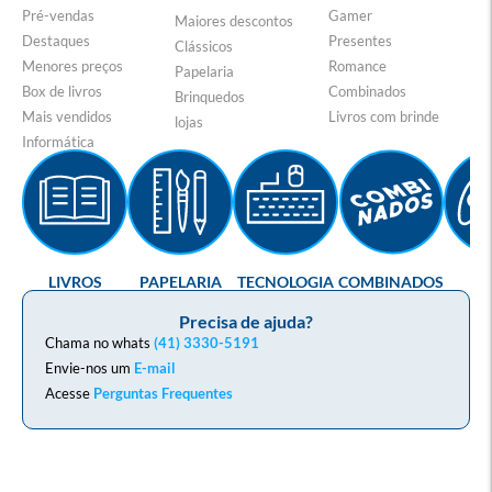
Pré-vendas
Gamer
Maiores descontos
Destaques
Presentes
Clássicos
Menores preços
Romance
Papelaria
Box de livros
Combinados
Brinquedos
Mais vendidos
Livros com brinde
lojas
Informática
LIVROS
PAPELARIA
TECNOLOGIA
COMBINADOS
GA
Precisa de ajuda?
Chama no whats
(41) 3330-5191
Envie-nos um
E-mail
Acesse
Perguntas Frequentes