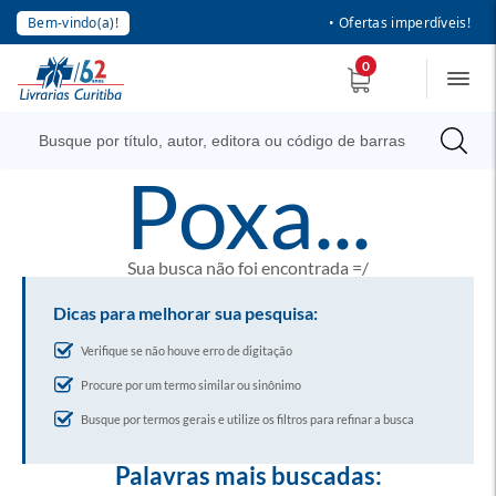
Bem-vindo(a)!
• Ofertas imperdíveis!
0
poxa...
Sua busca não foi encontrada =/
Dicas para melhorar sua pesquisa:
Verifique se não houve erro de digitação
Procure por um termo similar ou sinônimo
Busque por termos gerais e utilize os filtros para refinar a busca
Palavras mais buscadas: