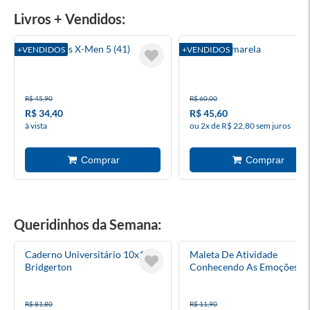
Livros + Vendidos:
A Saga Dos X-Men 5 (41)
A Bolsa Amarela
+VENDIDOS
+VENDIDOS
R$ 45,90
R$ 60,00
R$ 34,40
R$ 45,60
à vista
ou 2x de R$ 22,80 sem juros
Queridinhos da Semana:
Caderno Universitário 10x1
Maleta De Atividade
Bridgerton
Conhecendo As Emoções
Académie 8 Folhas
R$ 81,80
R$ 11,90