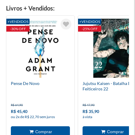
Livros + Vendidos:
+VENDIDOS
+VENDIDOS
-30% OFF
-25% OFF
Pense De Novo
Jujutsu Kaisen - Batalha De
Feiticeiros 22
R$ 64,90
R$ 47,90
R$ 45,40
R$ 35,90
ou 2x de R$ 22,70 sem juros
à vista