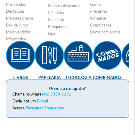
Pré-vendas
Gamer
Maiores descontos
Destaques
Presentes
Clássicos
Menores preços
Romance
Papelaria
Box de livros
Combinados
Brinquedos
Mais vendidos
Livros com brinde
lojas
Informática
LIVROS
PAPELARIA
TECNOLOGIA
COMBINADOS
GA
Precisa de ajuda?
Chama no whats
(41) 3330-5191
Envie-nos um
E-mail
Acesse
Perguntas Frequentes