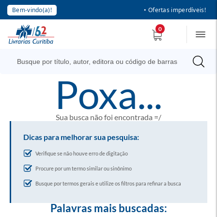
Bem-vindo(a)!
• Ofertas imperdíveis!
0
poxa...
Sua busca não foi encontrada =/
Dicas para melhorar sua pesquisa:
Verifique se não houve erro de digitação
Procure por um termo similar ou sinônimo
Busque por termos gerais e utilize os filtros para refinar a busca
Palavras mais buscadas: