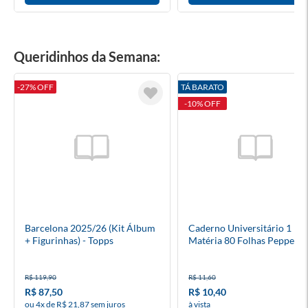
Queridinhos da Semana:
-27% OFF
TÁ BARATO
-10% OFF
Barcelona 2025/26 (Kit Álbum
Caderno Universitário 1
+ Figurinhas) - Topps
Matéria 80 Folhas Pepper 
Dura
R$ 119,90
R$ 11,60
R$ 87,50
R$ 10,40
ou 4x de R$ 21,87 sem juros
à vista