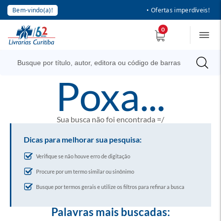
Bem-vindo(a)!
• Ofertas imperdíveis!
0
poxa...
Sua busca não foi encontrada =/
Dicas para melhorar sua pesquisa:
Verifique se não houve erro de digitação
Procure por um termo similar ou sinônimo
Busque por termos gerais e utilize os filtros para refinar a busca
Palavras mais buscadas: