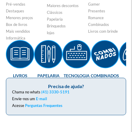
Pré-vendas
Gamer
Maiores descontos
Destaques
Presentes
Clássicos
Menores preços
Romance
Papelaria
Box de livros
Combinados
Brinquedos
Mais vendidos
Livros com brinde
lojas
Informática
LIVROS
PAPELARIA
TECNOLOGIA
COMBINADOS
GA
Precisa de ajuda?
Chama no whats
(41) 3330-5191
Envie-nos um
E-mail
Acesse
Perguntas Frequentes