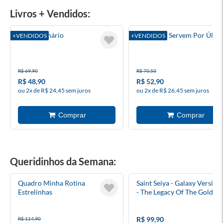
Livros + Vendidos:
Extraordinário
Líderes Se Servem Por Últi
+VENDIDOS
+VENDIDOS
R$ 69,90
R$ 70,50
R$ 48,90
R$ 52,90
ou 2x de R$ 24,45 sem juros
ou 2x de R$ 26,45 sem juros
Queridinhos da Semana:
Quadro Minha Rotina
Saint Seiya - Galaxy Version
Estrelinhas
- The Legacy Of The Gold Sa
(Model Kit) - Blokees
R$ 99,90
R$ 114,90