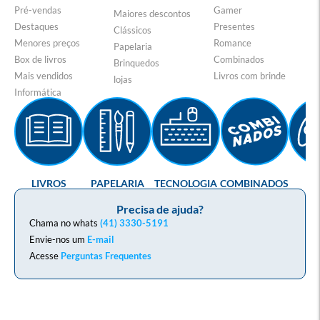
Pré-vendas
Gamer
Maiores descontos
Destaques
Presentes
Clássicos
Menores preços
Romance
Papelaria
Box de livros
Combinados
Brinquedos
Mais vendidos
Livros com brinde
lojas
Informática
LIVROS
PAPELARIA
TECNOLOGIA
COMBINADOS
GA
Precisa de ajuda?
Chama no whats
(41) 3330-5191
Envie-nos um
E-mail
Acesse
Perguntas Frequentes