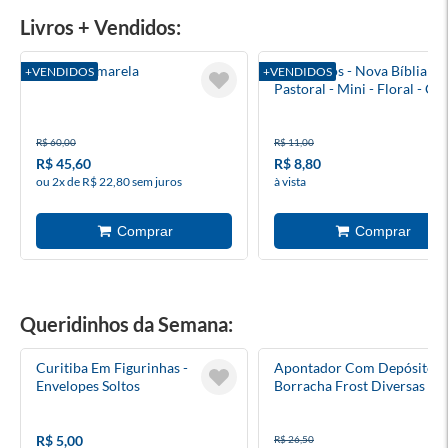
Livros + Vendidos:
A Bolsa Amarela
Evangelhos - Nova Bíblia
+VENDIDOS
+VENDIDOS
Pastoral - Mini - Floral - Ca
Cristal
R$ 60,00
R$ 11,00
R$ 45,60
R$ 8,80
ou 2x de R$ 22,80 sem juros
à vista
Queridinhos da Semana:
Curitiba Em Figurinhas -
Apontador Com Depósito +
Envelopes Soltos
Borracha Frost Diversas Co
Tris
R$ 5,00
R$ 26,50