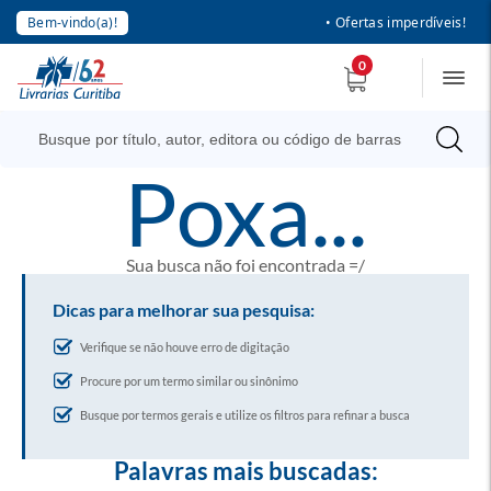
Bem-vindo(a)!
• Ofertas imperdíveis!
0
poxa...
Sua busca não foi encontrada =/
Dicas para melhorar sua pesquisa:
Verifique se não houve erro de digitação
Procure por um termo similar ou sinônimo
Busque por termos gerais e utilize os filtros para refinar a busca
Palavras mais buscadas: