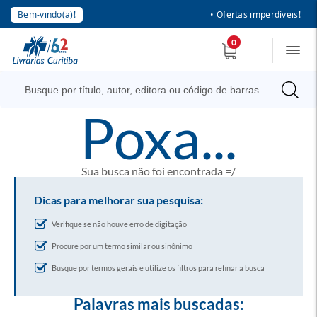
Bem-vindo(a)!
• Ofertas imperdíveis!
0
poxa...
Sua busca não foi encontrada =/
Dicas para melhorar sua pesquisa:
Verifique se não houve erro de digitação
Procure por um termo similar ou sinônimo
Busque por termos gerais e utilize os filtros para refinar a busca
Palavras mais buscadas: