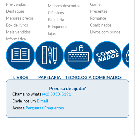
Pré-vendas
Gamer
Maiores descontos
Destaques
Presentes
Clássicos
Menores preços
Romance
Papelaria
Box de livros
Combinados
Brinquedos
Mais vendidos
Livros com brinde
lojas
Informática
LIVROS
PAPELARIA
TECNOLOGIA
COMBINADOS
GA
Precisa de ajuda?
Chama no whats
(41) 3330-5191
Envie-nos um
E-mail
Acesse
Perguntas Frequentes