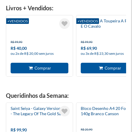
Livros + Vendidos:
Surrender
O Menino A Toupeira A Rap
+VENDIDOS
+VENDIDOS
E O Cavalo
R$ 99,90
R$ 99,90
R$ 40,00
R$ 69,90
ou 2x de R$ 20,00 sem juros
ou 3x de R$ 23,30 sem juros
Queridinhos da Semana:
Saint Seiya - Galaxy Version 04
Bloco Desenho A4 20 Folha
- The Legacy Of The Gold Saints
140g Branco Canson
(Model Kit) - Blokees
R$ 99,90
R$ 20,90