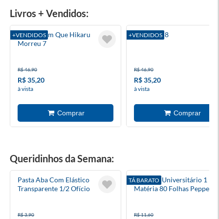
Livros + Vendidos:
O Verão Em Que Hikaru
Blue Lock 8
+VENDIDOS
+VENDIDOS
Morreu 7
R$ 46,90
R$ 46,90
R$ 35,20
R$ 35,20
à vista
à vista
Queridinhos da Semana:
Pasta Aba Com Elástico
Caderno Universitário 1
TÁ BARATO
Transparente 1/2 Ofício
Matéria 80 Folhas Pepper 
Dura
R$ 3,90
R$ 11,60