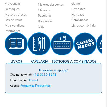
Pré-vendas
Gamer
Maiores descontos
Destaques
Presentes
Clássicos
Menores preços
Romance
Papelaria
Box de livros
Combinados
Brinquedos
Mais vendidos
Livros com brinde
lojas
Informática
LIVROS
PAPELARIA
TECNOLOGIA
COMBINADOS
GA
Precisa de ajuda?
Chama no whats
(41) 3330-5191
Envie-nos um
E-mail
Acesse
Perguntas Frequentes