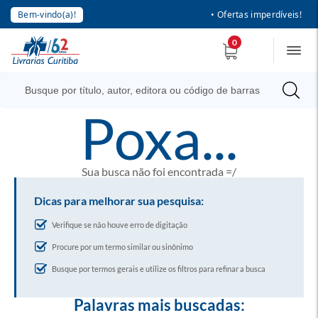
Bem-vindo(a)!
• Ofertas imperdíveis!
0
poxa...
Sua busca não foi encontrada =/
Dicas para melhorar sua pesquisa:
Verifique se não houve erro de digitação
Procure por um termo similar ou sinônimo
Busque por termos gerais e utilize os filtros para refinar a busca
Palavras mais buscadas: