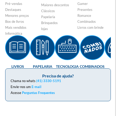
Pré-vendas
Gamer
Maiores descontos
Destaques
Presentes
Clássicos
Menores preços
Romance
Papelaria
Box de livros
Combinados
Brinquedos
Mais vendidos
Livros com brinde
lojas
Informática
LIVROS
PAPELARIA
TECNOLOGIA
COMBINADOS
GA
Precisa de ajuda?
Chama no whats
(41) 3330-5191
Envie-nos um
E-mail
Acesse
Perguntas Frequentes