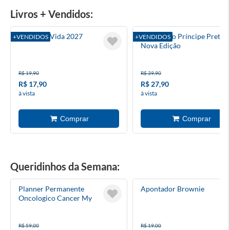
Livros + Vendidos:
Palavra E Vida 2027
O Pequeno Príncipe Preto -
+VENDIDOS
+VENDIDOS
Nova Edição
R$ 19,90
R$ 39,90
R$ 17,90
R$ 27,90
à vista
à vista
Queridinhos da Semana:
Planner Permanente
Apontador Brownie
Oncologico Cancer My
Oncoplanner Espiral
R$ 59,00
R$ 19,00