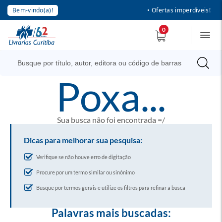
Bem-vindo(a)!
• Ofertas imperdíveis!
0
poxa...
Sua busca não foi encontrada =/
Dicas para melhorar sua pesquisa:
Verifique se não houve erro de digitação
Procure por um termo similar ou sinônimo
Busque por termos gerais e utilize os filtros para refinar a busca
Palavras mais buscadas: