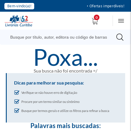
Bem-vindo(a)!
• Ofertas imperdíveis!
0
poxa...
Sua busca não foi encontrada =/
Dicas para melhorar sua pesquisa:
Verifique se não houve erro de digitação
Procure por um termo similar ou sinônimo
Busque por termos gerais e utilize os filtros para refinar a busca
Palavras mais buscadas: