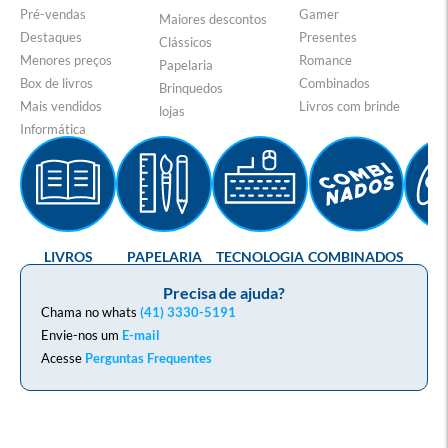
Pré-vendas
Gamer
Maiores descontos
Destaques
Presentes
Clássicos
Menores preços
Romance
Papelaria
Box de livros
Combinados
Brinquedos
Mais vendidos
Livros com brinde
lojas
Informática
LIVROS
PAPELARIA
TECNOLOGIA
COMBINADOS
GA
Precisa de ajuda?
Chama no whats
(41) 3330-5191
Envie-nos um
E-mail
Acesse
Perguntas Frequentes