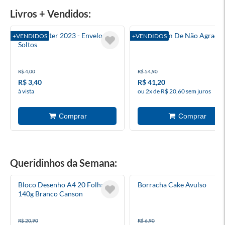
Livros + Vendidos:
Harry Potter 2023 - Envelopes
A Coragem De Não Agradar
+VENDIDOS
+VENDIDOS
Soltos
R$ 4,00
R$ 54,90
R$ 3,40
R$ 41,20
à vista
ou 2x de R$ 20,60 sem juros
Queridinhos da Semana:
Bloco Desenho A4 20 Folhas
Borracha Cake Avulso
140g Branco Canson
R$ 20,90
R$ 6,90