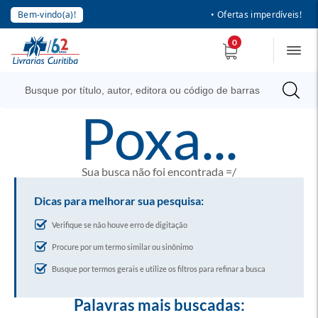
Bem-vindo(a)!
• Ofertas imperdíveis!
0
poxa...
Sua busca não foi encontrada =/
Dicas para melhorar sua pesquisa:
Verifique se não houve erro de digitação
Procure por um termo similar ou sinônimo
Busque por termos gerais e utilize os filtros para refinar a busca
Palavras mais buscadas: