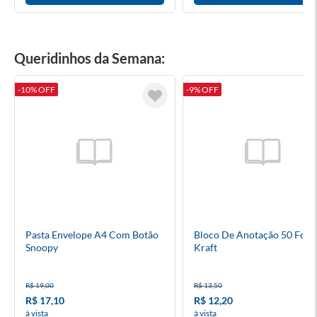
Queridinhos da Semana:
-10% OFF
-9% OFF
Pasta Envelope A4 Com Botão
Bloco De Anotação 50 Folh
Snoopy
Kraft
R$ 19,00
R$ 13,50
R$ 17,10
R$ 12,20
à vista
à vista