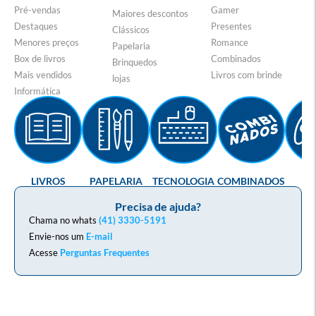
Pré-vendas
Gamer
Maiores descontos
Destaques
Presentes
Clássicos
Menores preços
Romance
Papelaria
Box de livros
Combinados
Brinquedos
Mais vendidos
Livros com brinde
lojas
Informática
LIVROS
PAPELARIA
TECNOLOGIA
COMBINADOS
GA
Precisa de ajuda?
Chama no whats
(41) 3330-5191
Envie-nos um
E-mail
Acesse
Perguntas Frequentes