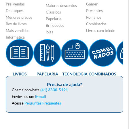
Pré-vendas
Gamer
Maiores descontos
Destaques
Presentes
Clássicos
Menores preços
Romance
Papelaria
Box de livros
Combinados
Brinquedos
Mais vendidos
Livros com brinde
lojas
Informática
LIVROS
PAPELARIA
TECNOLOGIA
COMBINADOS
GA
Precisa de ajuda?
Chama no whats
(41) 3330-5191
Envie-nos um
E-mail
Acesse
Perguntas Frequentes