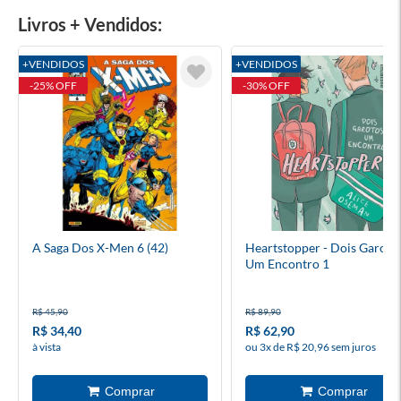
Livros + Vendidos:
+VENDIDOS
+VENDIDOS
-25% OFF
-30% OFF
A Saga Dos X-Men 6 (42)
Heartstopper - Dois Garoto
Um Encontro 1
R$ 45,90
R$ 89,90
R$ 34,40
R$ 62,90
à vista
ou 3x de R$ 20,96 sem juros