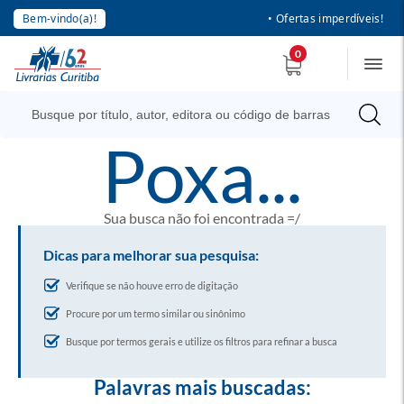
Bem-vindo(a)!
• Ofertas imperdíveis!
0
poxa...
Sua busca não foi encontrada =/
Dicas para melhorar sua pesquisa:
Verifique se não houve erro de digitação
Procure por um termo similar ou sinônimo
Busque por termos gerais e utilize os filtros para refinar a busca
Palavras mais buscadas: