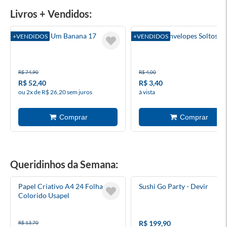
Livros + Vendidos:
Diário De Um Banana 17
Luluca - Envelopes Soltos
+VENDIDOS
+VENDIDOS
R$ 74,90
R$ 4,00
R$ 52,40
R$ 3,40
ou 2x de R$ 26,20 sem juros
à vista
Queridinhos da Semana:
Papel Criativo A4 24 Folhas
Sushi Go Party - Devir
Colorido Usapel
R$ 199,90
R$ 13,70