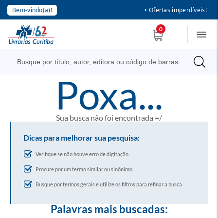
Bem-vindo(a)!
• Ofertas imperdíveis!
0
poxa...
Sua busca não foi encontrada =/
Dicas para melhorar sua pesquisa:
Verifique se não houve erro de digitação
Procure por um termo similar ou sinônimo
Busque por termos gerais e utilize os filtros para refinar a busca
Palavras mais buscadas: