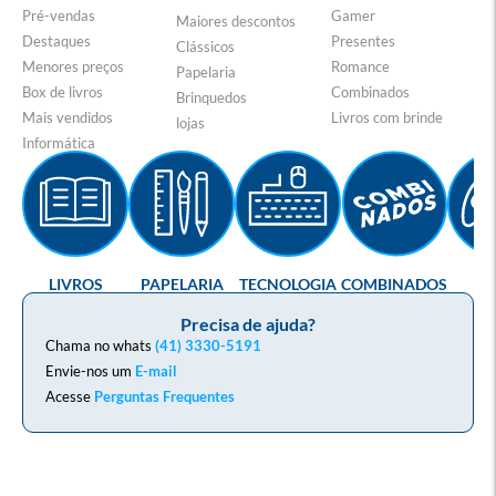
Pré-vendas
Gamer
Maiores descontos
Destaques
Presentes
Clássicos
Menores preços
Romance
Papelaria
Box de livros
Combinados
Brinquedos
Mais vendidos
Livros com brinde
lojas
Informática
LIVROS
PAPELARIA
TECNOLOGIA
COMBINADOS
GA
Precisa de ajuda?
Chama no whats
(41) 3330-5191
Envie-nos um
E-mail
Acesse
Perguntas Frequentes