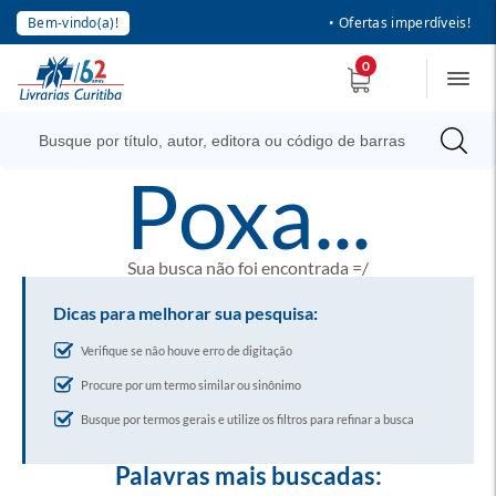
Bem-vindo(a)!
• Ofertas imperdíveis!
0
poxa...
Sua busca não foi encontrada =/
Dicas para melhorar sua pesquisa:
Verifique se não houve erro de digitação
Procure por um termo similar ou sinônimo
Busque por termos gerais e utilize os filtros para refinar a busca
Palavras mais buscadas: