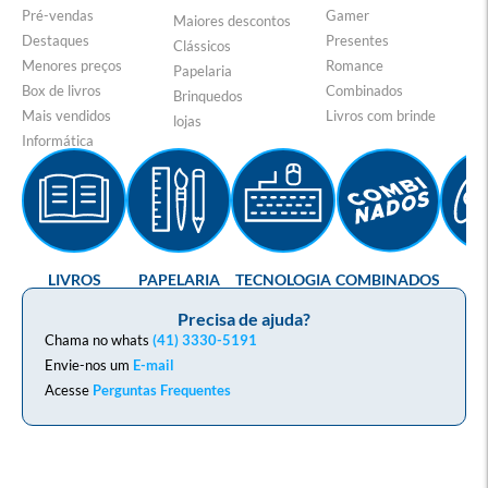
Pré-vendas
Gamer
Maiores descontos
Destaques
Presentes
Clássicos
Menores preços
Romance
Papelaria
Box de livros
Combinados
Brinquedos
Mais vendidos
Livros com brinde
lojas
Informática
LIVROS
PAPELARIA
TECNOLOGIA
COMBINADOS
GA
Precisa de ajuda?
Chama no whats
(41) 3330-5191
Envie-nos um
E-mail
Acesse
Perguntas Frequentes