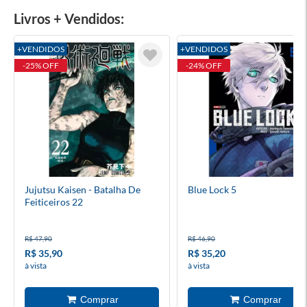
Livros + Vendidos:
+VENDIDOS
+VENDIDOS
-25% OFF
-24% OFF
Jujutsu Kaisen - Batalha De
Blue Lock 5
Feiticeiros 22
R$ 47,90
R$ 46,90
R$ 35,90
R$ 35,20
à vista
à vista