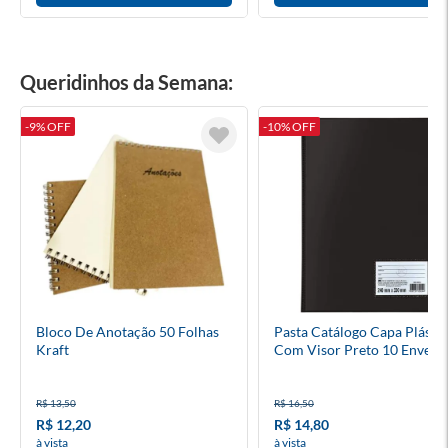
Queridinhos da Semana:
-9% OFF
-10% OFF
Bloco De Anotação 50 Folhas
Pasta Catálogo Capa Plástic
Kraft
Com Visor Preto 10 Envelo
R$ 13,50
R$ 16,50
R$ 12,20
R$ 14,80
à vista
à vista