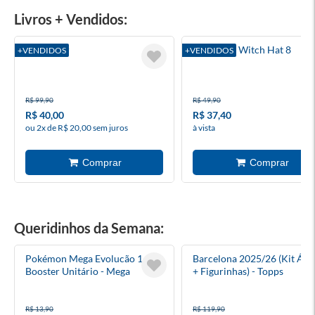
Livros + Vendidos:
Surrender
Atelier Of Witch Hat 8
+VENDIDOS
+VENDIDOS
R$ 99,90
R$ 49,90
R$ 40,00
R$ 37,40
ou 2x de R$ 20,00 sem juros
à vista
Queridinhos da Semana:
Pokémon Mega Evolucão 1 -
Barcelona 2025/26 (Kit Ál
Booster Unitário - Mega
+ Figurinhas) - Topps
Evolução
R$ 13,90
R$ 119,90