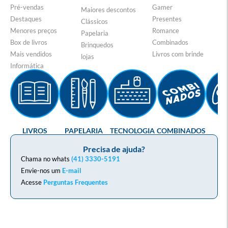
Pré-vendas
Gamer
Maiores descontos
Destaques
Presentes
Clássicos
Menores preços
Romance
Papelaria
Box de livros
Combinados
Brinquedos
Mais vendidos
Livros com brinde
lojas
Informática
LIVROS
PAPELARIA
TECNOLOGIA
COMBINADOS
GA
Precisa de ajuda?
Chama no whats
(41) 3330-5191
Envie-nos um
E-mail
Acesse
Perguntas Frequentes