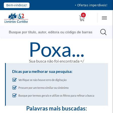
Bem-vindo(a)!
• Ofertas imperdíveis!
0
poxa...
Sua busca não foi encontrada =/
Dicas para melhorar sua pesquisa:
Verifique se não houve erro de digitação
Procure por um termo similar ou sinônimo
Busque por termos gerais e utilize os filtros para refinar a busca
Palavras mais buscadas: