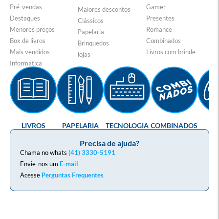
Pré-vendas
Gamer
Maiores descontos
Destaques
Presentes
Clássicos
Menores preços
Romance
Papelaria
Box de livros
Combinados
Brinquedos
Mais vendidos
Livros com brinde
lojas
Informática
LIVROS
PAPELARIA
TECNOLOGIA
COMBINADOS
GA
Precisa de ajuda?
Chama no whats
(41) 3330-5191
Envie-nos um
E-mail
Acesse
Perguntas Frequentes