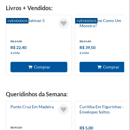
Livros + Vendidos:
Absolute Batman 5
Você Dorme Como Um
+VENDIDOS
+VENDIDOS
Monstro?
R$ 24,90
R$ 54,90
R$ 22,40
R$ 39,50
à vista
à vista
Queridinhos da Semana:
Ponto Cruz Em Madeira
Curitiba Em Figurinhas -
Envelopes Soltos
R$ 5,00
R$ 91,00