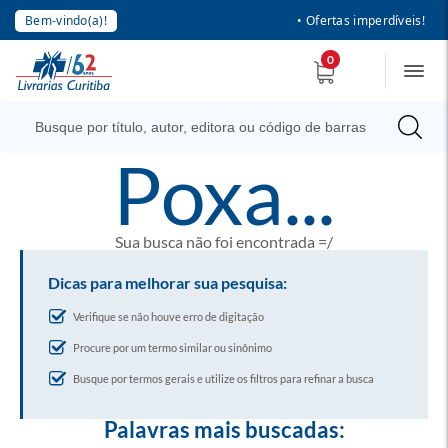
Bem-vindo(a)!
• Ofertas imperdíveis!
0
poxa...
Sua busca não foi encontrada =/
Dicas para melhorar sua pesquisa:
Verifique se não houve erro de digitação
Procure por um termo similar ou sinônimo
Busque por termos gerais e utilize os filtros para refinar a busca
Palavras mais buscadas: