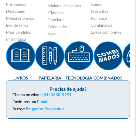
Pré-vendas
Gamer
Maiores descontos
Destaques
Presentes
Clássicos
Menores preços
Romance
Papelaria
Box de livros
Combinados
Brinquedos
Mais vendidos
Livros com brinde
lojas
Informática
LIVROS
PAPELARIA
TECNOLOGIA
COMBINADOS
GA
Precisa de ajuda?
Chama no whats
(41) 3330-5191
Envie-nos um
E-mail
Acesse
Perguntas Frequentes