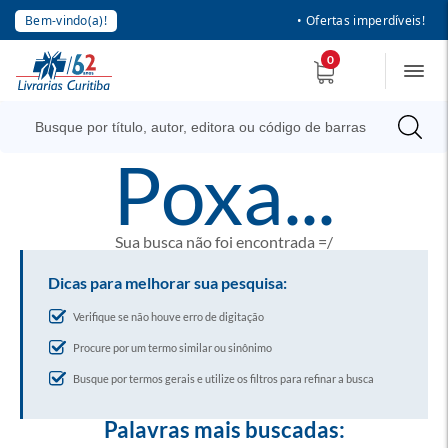
Bem-vindo(a)!
• Ofertas imperdíveis!
0
poxa...
Sua busca não foi encontrada =/
Dicas para melhorar sua pesquisa:
Verifique se não houve erro de digitação
Procure por um termo similar ou sinônimo
Busque por termos gerais e utilize os filtros para refinar a busca
Palavras mais buscadas: