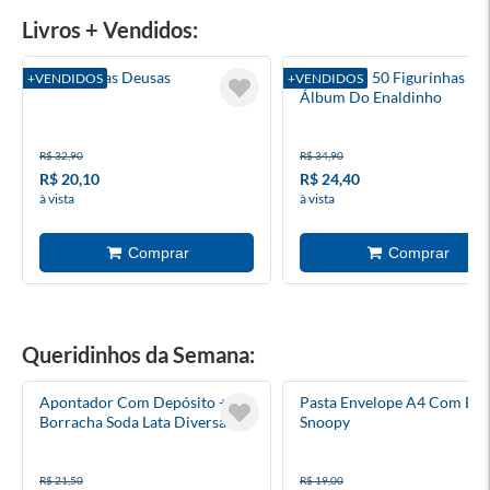
Livros + Vendidos:
A Roda Das Deusas
Pack Com 50 Figurinhas Do
+VENDIDOS
+VENDIDOS
Álbum Do Enaldinho
R$ 32,90
R$ 34,90
R$ 20,10
R$ 24,40
à vista
à vista
Queridinhos da Semana:
Apontador Com Depósito +
Pasta Envelope A4 Com Bo
Borracha Soda Lata Diversas
Snoopy
Cores Tris
R$ 21,50
R$ 19,00