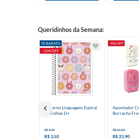
Queridinhos da Semana:
TÁ BARATO
-9% OFF
-10% OFF
Caderno Linguagem Espiral
Apontador C
48 Folhas D+
Borracha Fro
Cores Tris
R$ 3,90
R$ 26,50
R$ 3,50
R$ 23,90