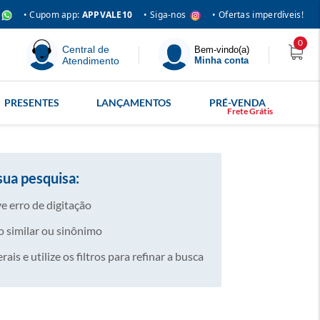
• Siga-nos
• Cupom app:
APPVALE10
• Ofertas imperdíveis!
0
Central de
Bem-vindo(a)
Atendimento
Minha conta
PRESENTES
LANÇAMENTOS
PRÉ-VENDA
sua pesquisa:
e erro de digitação
 similar ou sinônimo
is e utilize os filtros para refinar a busca