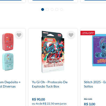
-25% OFF
om Depósito +
Yu Gi Oh - Protocolo De
Stitch 2025 - 
st Diversas
Explosão Tuck Box
Soltos
R$ 90,00
R$ 4,00
ou 4x de R$ 22,50 sem juros
R$ 3,00