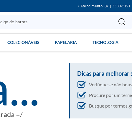
• Atendimento: (41) 3330-5191
COLECIONÁVEIS
PAPELARIA
TECNOLOGIA
...
Dicas para melhorar 
Verifique se não houv
Procure por um termo
Busque por termos gera
trada =/