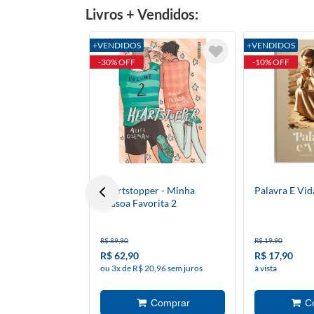
Livros + Vendidos:
+VENDIDOS
+VENDIDOS
-30% OFF
-10% OFF
Heartstopper - Minha
Palavra E Vi
Pessoa Favorita 2
R$ 89,90
R$ 19,90
R$ 62,90
R$ 17,90
ou 3x de R$ 20,96 sem juros
à vista