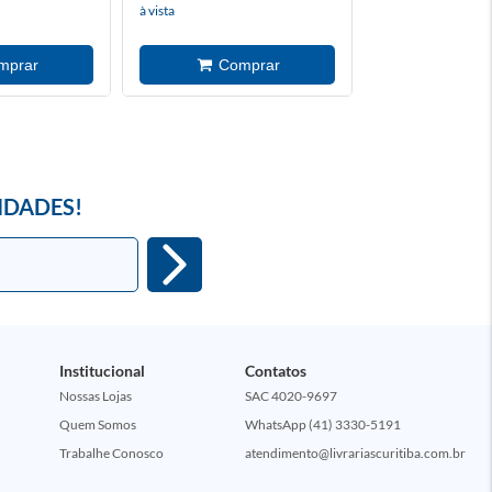
à vista
à vista
IDADES!
Institucional
Contatos
Nossas Lojas
SAC 4020-9697
Quem Somos
WhatsApp (41) 3330-5191
Trabalhe Conosco
atendimento@livrariascuritiba.com.br