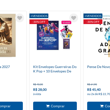
+VENDIDOS
+VENDIDOS
-30% OFF
-30% OFF
da 2027
Kit Envelopes Guerreiras Do
Pense De Nov
K Pop + 10 Envelopes De
Figurinhas
R$ 40,00
R$ 64,90
R$ 28,00
R$ 45,40
à vista
ou 2x de R$ 22,70