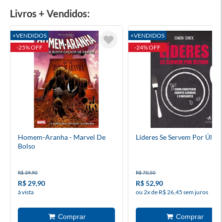
Livros + Vendidos:
+VENDIDOS
+VENDIDOS
-25% OFF
-24% OFF
Homem-Aranha - Marvel De
Líderes Se Servem Por Últi
Bolso
R$ 39,90
R$ 70,50
R$ 29,90
R$ 52,90
à vista
ou 2x de R$ 26,45 sem juros