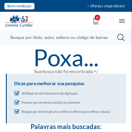
Bem-vindo(a)!
• Ofertas imperdíveis!
0
poxa...
Sua busca não foi encontrada =/
Dicas para melhorar sua pesquisa:
Verifique se não houve erro de digitação
Procure por um termo similar ou sinônimo
Busque por termos gerais e utilize os filtros para refinar a busca
Palavras mais buscadas: