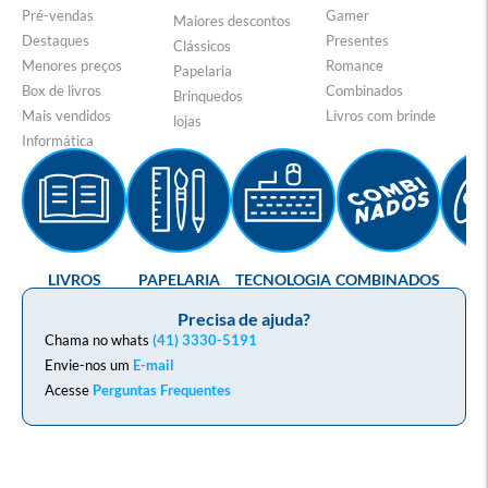
Pré-vendas
Gamer
Maiores descontos
Destaques
Presentes
Clássicos
Menores preços
Romance
Papelaria
Box de livros
Combinados
Brinquedos
Mais vendidos
Livros com brinde
lojas
Informática
LIVROS
PAPELARIA
TECNOLOGIA
COMBINADOS
GA
Precisa de ajuda?
Chama no whats
(41) 3330-5191
Envie-nos um
E-mail
Acesse
Perguntas Frequentes