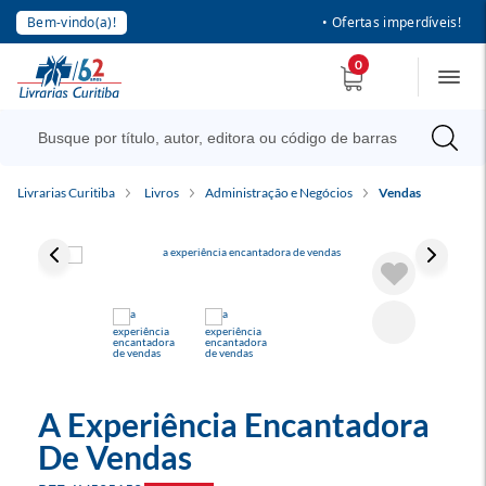
Bem-vindo(a)!
• Ofertas imperdíveis!
0
Livrarias Curitiba
Livros
Administração e Negócios
Vendas
A Experiência Encantadora
De Vendas