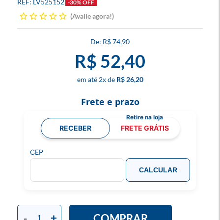
LV525152
-30% OFF
Avalie agora!
R$ 74,90
R$ 52,40
2
x
R$ 26,20
Frete e prazo
RECEBER
FRETE GRÁTIS
CEP
CALCULAR
COMPRAR
-
+