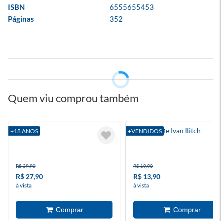
ISBN
6555655453
Páginas
352
Quem viu comprou também
O Risco
A Morte De Ivan Ilitch
+18 ANOS
+VENDIDOS
R$ 39,90
R$ 19,90
R$ 27,90
R$ 13,90
à vista
à vista