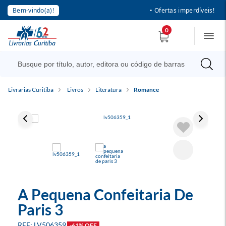
Bem-vindo(a)!
• Ofertas imperdíveis!
0
Livrarias Curitiba
Livros
Literatura
Romance
A Pequena Confeitaria De
Paris 3
LV506359
-61% OFF