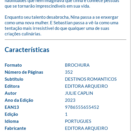
habilidades que nem imaginava que tinha e conhece pessoas 
que se tornarão imprescindíveis em sua vida.

Enquanto seu talento desabrocha, Nina passa a se enxergar 
como uma nova mulher. E Sebastian passa a vê-la como uma 
tentação mais irresistível do que qualquer uma de suas 
criações culinárias.
Formato
BROCHURA
Número de Páginas
352
Subtítulo
DESTINOS ROMANTICOS
Editora
EDITORA ARQUEIRO
Autor
JULIE CAPLIN
Ano da Edição
2023
EAN13
9786555655452
Edição
1
Idioma
PORTUGUES
Fabricante
EDITORA ARQUEIRO