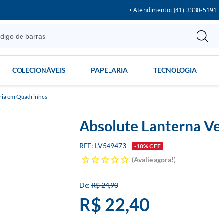
• Atendimento: (41) 3330-5191
COLECIONÁVEIS
PAPELARIA
TECNOLOGIA
ria em Quadrinhos
Absolute Lanterna V
LV549473
-10% OFF
Avalie agora!
R$ 24,90
R$ 22,40