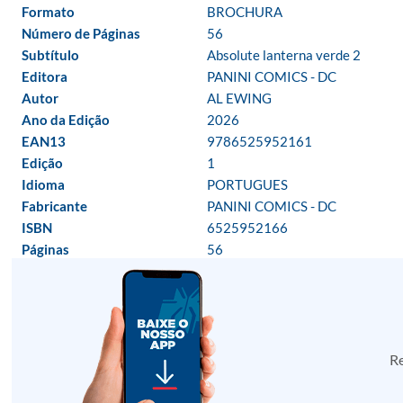
Formato
BROCHURA
Número de Páginas
56
Subtítulo
Absolute lanterna verde 2
Editora
PANINI COMICS - DC
Autor
AL EWING
Ano da Edição
2026
EAN13
9786525952161
Edição
1
Idioma
PORTUGUES
Fabricante
PANINI COMICS - DC
ISBN
6525952166
Páginas
56
Re