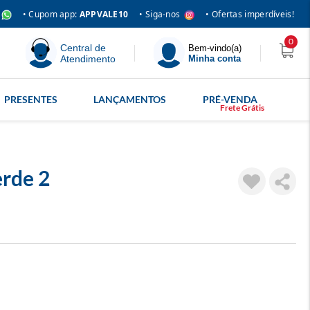
• Siga-nos
• Cupom app:
APPVALE10
• Ofertas imperdíveis!
0
Central de
Bem-vindo(a)
Atendimento
Minha conta
PRESENTES
LANÇAMENTOS
PRÉ-VENDA
erde 2