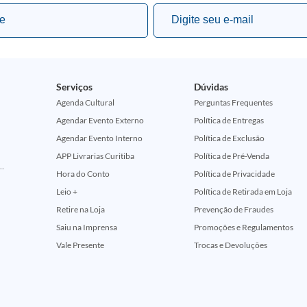
Serviços
Dúvidas
Agenda Cultural
Perguntas Frequentes
Agendar Evento Externo
Política de Entregas
Agendar Evento Interno
Política de Exclusão
APP Livrarias Curitiba
Política de Pré-Venda
ção Comemorativa 50 Anos (Encontros Clássicos Dc E Marvel)
Hora do Conto
Política de Privacidade
Leio +
Política de Retirada em Loja
Retire na Loja
Prevenção de Fraudes
Saiu na Imprensa
Promoções e Regulamentos
Vale Presente
Trocas e Devoluções