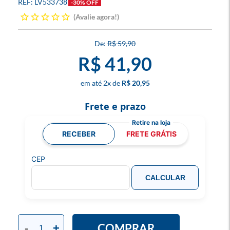
LV533738
-30% OFF
Avalie agora!
R$ 59,90
R$ 41,90
2
x
R$ 20,95
Frete e prazo
RECEBER
FRETE GRÁTIS
CEP
CALCULAR
COMPRAR
-
+