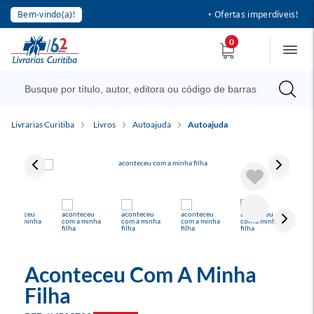
Bem-vindo(a)!
• Ofertas imperdíveis!
0
Livrarias Curitiba
Livros
Autoajuda
Autoajuda
Aconteceu Com A Minha
Filha