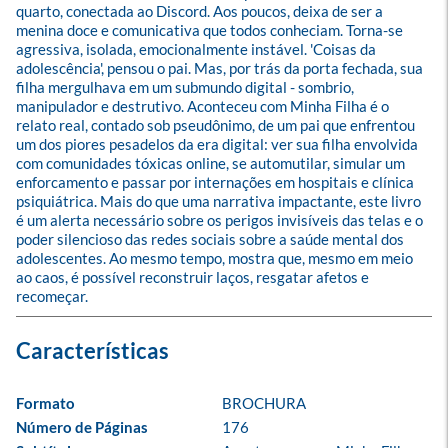
quarto, conectada ao Discord. Aos poucos, deixa de ser a 
menina doce e comunicativa que todos conheciam. Torna-se 
agressiva, isolada, emocionalmente instável. 'Coisas da 
adolescência', pensou o pai. Mas, por trás da porta fechada, sua 
filha mergulhava em um submundo digital - sombrio, 
manipulador e destrutivo. Aconteceu com Minha Filha é o 
relato real, contado sob pseudônimo, de um pai que enfrentou 
um dos piores pesadelos da era digital: ver sua filha envolvida 
com comunidades tóxicas online, se automutilar, simular um 
enforcamento e passar por internações em hospitais e clínica 
psiquiátrica. Mais do que uma narrativa impactante, este livro 
é um alerta necessário sobre os perigos invisíveis das telas e o 
poder silencioso das redes sociais sobre a saúde mental dos 
adolescentes. Ao mesmo tempo, mostra que, mesmo em meio 
ao caos, é possível reconstruir laços, resgatar afetos e 
recomeçar.
Formato
BROCHURA
Número de Páginas
176