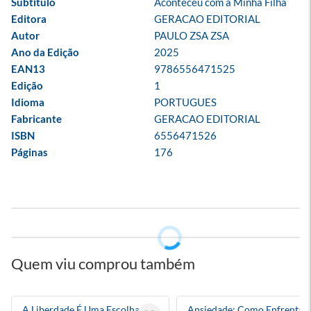
Subtítulo
Aconteceu com a Minha Filha
Editora
GERACAO EDITORIAL
Autor
PAULO ZSA ZSA
Ano da Edição
2025
EAN13
9786556471525
Edição
1
Idioma
PORTUGUES
Fabricante
GERACAO EDITORIAL
ISBN
6556471526
Páginas
176
Quem viu comprou também
A Liberdade É Uma Escolha
Ansiedade: Como Enfrentar