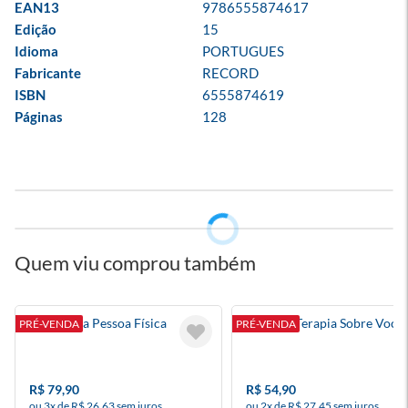
EAN13
9786555874617
Edição
15
Idioma
PORTUGUES
Fabricante
RECORD
ISBN
6555874619
Páginas
128
Quem viu comprou também
Sonhos Da Pessoa Física
Falei Na Terapia Sobre Você
PRÉ-VENDA
PRÉ-VENDA
R$ 79,90
R$ 54,90
ou 3x de R$ 26,63 sem juros
ou 2x de R$ 27,45 sem juros