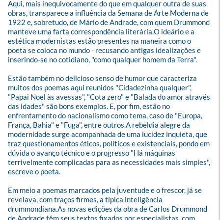
Aqui, mais inequivocamente do que em qualquer outra de suas 
obras, transparece a influência da Semana de Arte Moderna de 
1922 e, sobretudo, de Mário de Andrade, com quem Drummond 
manteve uma farta correspondência literária.O ideário e a 
estética modernistas estão presentes na maneira como o 
poeta se coloca no mundo - recusando antigas idealizações e 
inserindo-se no cotidiano, "como qualquer homem da Terra". 

Estão também no delicioso senso de humor que caracteriza 
muitos dos poemas aqui reunidos "Cidadezinha qualquer", 
"Papai Noel às avessas", "Cota zero" e "Balada do amor através 
das idades" são bons exemplos. E, por fim, estão no 
enfrentamento do nacionalismo como tema, caso de "Europa, 
França, Bahia" e "Fuga", entre outros.A rebeldia alegre da 
modernidade surge acompanhada de uma lucidez inquieta, que 
traz questionamentos éticos, políticos e existenciais, pondo em 
dúvida o avanço técnico e o progresso "Há máquinas 
terrivelmente complicadas para as necessidades mais simples", 
escreve o poeta. 

Em meio a poemas marcados pela juventude e o frescor, já se 
revelava, com traços firmes, a típica inteligência 
drummondiana.As novas edições da obra de Carlos Drummond 
de Andrade têm seus textos fixados por especialistas, com 