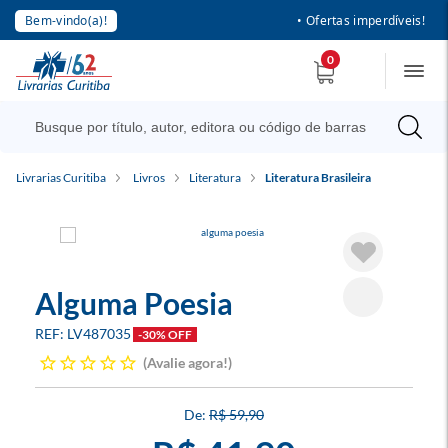
Bem-vindo(a)!
• Ofertas imperdíveis!
0
Livrarias Curitiba
Livros
Literatura
Literatura Brasileira
Alguma Poesia
LV487035
-30% OFF
Avalie agora!
R$ 59,90