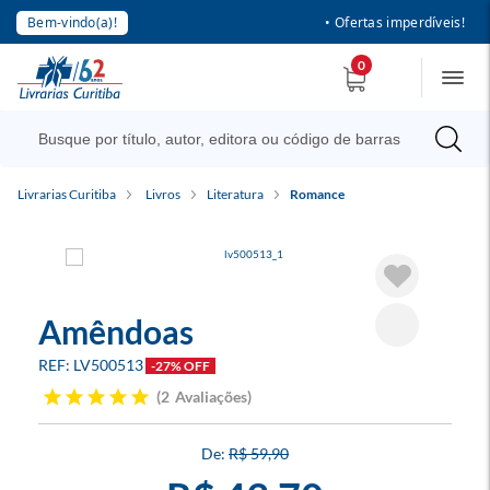
Bem-vindo(a)!
• Ofertas imperdíveis!
0
Livrarias Curitiba
Livros
Literatura
Romance
Amêndoas
LV500513
-27% OFF
2
Avaliações
R$ 59,90