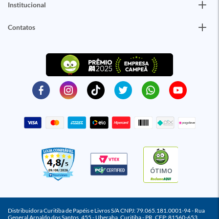
Institucional
Contatos
ÓTIMO
Distribuidora Curitiba de Papéis e Livros S/A CNPJ: 79.065.181.0001-94 - Rua
General Arnaldo dos Santos, 455 - Uberaba, Curitiba - PR, CEP: 81560-653