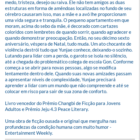
medo, tristeza, desejo ou raiva. Ele não tem amigos as duas 
estruturas em forma de amêndoas localizadas no fundo de seu 
cérebro causaram isso, mas a mãe e a avó lhe proporcionam 
uma vida segura e tranquila. O pequeno apartamento em que 
moram, acima do sebo da mãe, é decorado com cartazes 
coloridos com lembretes de quando sorrir, quando agradecer e 
quando demonstrar preocupação. Então, no seu décimo sexto 
aniversário, véspera de Natal, tudo muda. Um ato chocante de 
violência destrói tudo que Yunjae conhece, deixando-o sozinho. 
Lutando para lidar com a perda, o garoto se isola no silêncio, 
até a chegada do problemático colega de escola Gon. Conforme 
começa a se abrir para novas pessoas, algo se modifica 
lentamente dentro dele. Quando suas novas amizades passam 
a apresentar níveis de complexidade, Yunjae precisará 
aprender a lidar com um mundo que não compreende e até se 
colocar em risco para sair de sua zona de conforto.

Livro vencedor do Prêmio Changbi de Ficção para Jovens 
Adultos e Prêmio Jeju 4.3 Peace Literary.

Uma obra de ficção ousada e original que mergulha nas 
profundezas da condição humana com muito humor - 
Entertainment Weekly.