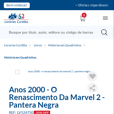
Bem-vindo(a)!
• Ofertas imperdíveis!
0
Livrarias Curitiba
Livros
Histórias em Quadrinhos
História em Quadrinhos
Anos 2000 - O
Renascimento Da Marvel 2 -
Pantera Negra
LV524750
-25% OFF