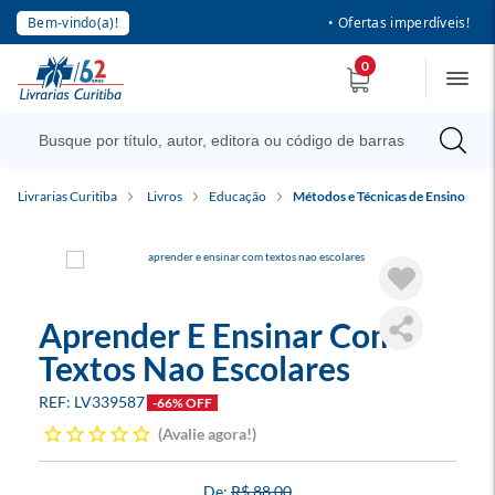
Bem-vindo(a)!
• Ofertas imperdíveis!
0
Livrarias Curitiba
Livros
Educação
Métodos e Técnicas de Ensino
Aprender E Ensinar Com
Textos Nao Escolares
LV339587
-66% OFF
Avalie agora!
R$ 88,00