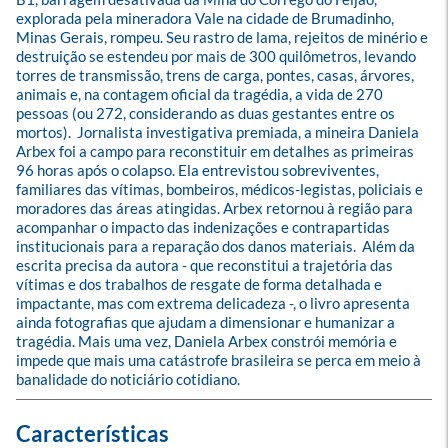
explorada pela mineradora Vale na cidade de Brumadinho, 
Minas Gerais, rompeu. Seu rastro de lama, rejeitos de minério e 
destruição se estendeu por mais de 300 quilômetros, levando 
torres de transmissão, trens de carga, pontes, casas, árvores, 
animais e, na contagem oficial da tragédia, a vida de 270 
pessoas (ou 272, considerando as duas gestantes entre os 
mortos).  Jornalista investigativa premiada, a mineira Daniela 
Arbex foi a campo para reconstituir em detalhes as primeiras 
96 horas após o colapso. Ela entrevistou sobreviventes, 
familiares das vítimas, bombeiros, médicos-legistas, policiais e 
moradores das áreas atingidas. Arbex retornou à região para 
acompanhar o impacto das indenizações e contrapartidas 
institucionais para a reparação dos danos materiais.  Além da 
escrita precisa da autora - que reconstitui a trajetória das 
vítimas e dos trabalhos de resgate de forma detalhada e 
impactante, mas com extrema delicadeza -, o livro apresenta 
ainda fotografias que ajudam a dimensionar e humanizar a 
tragédia. Mais uma vez, Daniela Arbex constrói memória e 
impede que mais uma catástrofe brasileira se perca em meio à 
banalidade do noticiário cotidiano.