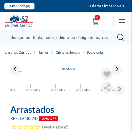
Bem-vindo(a)!
• Ofertas imperdíveis!
0
Livrarias Curitiba
Livros
Ciências Sociais
Sociologia
Arrastados
LV483243
-27% OFF
Avalie agora!