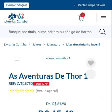
Bem-vindo(a)!
• Ofertas imperdíveis!
0
Livrarias Curitiba
Livros
Literatura
Literatura Infanto Juvenil
As Aventuras De Thor 1
LV518750
-30% OFF
Avalie agora!
R$ 64,90