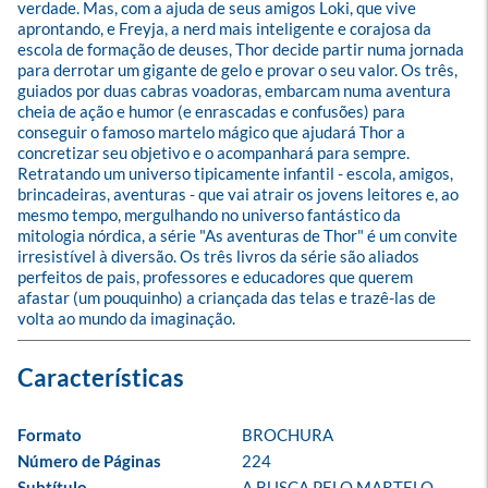
verdade. Mas, com a ajuda de seus amigos Loki, que vive 
aprontando, e Freyja, a nerd mais inteligente e corajosa da 
escola de formação de deuses, Thor decide partir numa jornada 
para derrotar um gigante de gelo e provar o seu valor. Os três, 
guiados por duas cabras voadoras, embarcam numa aventura 
cheia de ação e humor (e enrascadas e confusões) para 
conseguir o famoso martelo mágico que ajudará Thor a 
concretizar seu objetivo e o acompanhará para sempre. 
Retratando um universo tipicamente infantil - escola, amigos, 
brincadeiras, aventuras - que vai atrair os jovens leitores e, ao 
mesmo tempo, mergulhando no universo fantástico da 
mitologia nórdica, a série "As aventuras de Thor" é um convite 
irresistível à diversão. Os três livros da série são aliados 
perfeitos de pais, professores e educadores que querem 
afastar (um pouquinho) a criançada das telas e trazê-las de 
volta ao mundo da imaginação.
Formato
BROCHURA
Número de Páginas
224
Subtítulo
A BUSCA PELO MARTELO