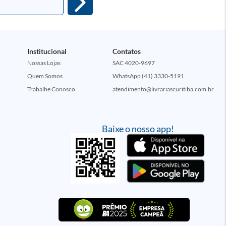
Institucional
Contatos
Nossas Lojas
SAC 4020-9697
Quem Somos
WhatsApp (41) 3330-5191
Trabalhe Conosco
atendimento@livrariascuritiba.com.br
Baixe o nosso app!