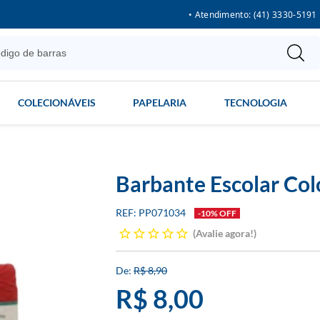
• Atendimento: (41) 3330-5191
COLECIONÁVEIS
PAPELARIA
TECNOLOGIA
Barbante Escolar Col
PP071034
-10% OFF
Avalie agora!
R$ 8,90
R$ 8,00