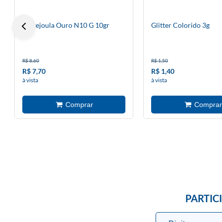
Lantejoula Ouro N10 G 10gr
Glitter Colorido 3g
R$ 8,60
R$ 1,50
R$ 7,70
R$ 1,40
à vista
à vista
PARTIC