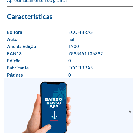
Aproximadamente 100 gramas
Editora
ECOFIBRAS
Autor
null
Ano da Edição
1900
EAN13
7898451136392
Edição
0
Fabricante
ECOFIBRAS
Páginas
0
Re