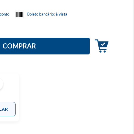
conto
Boleto bancário:
à vista
COMPRAR
LAR