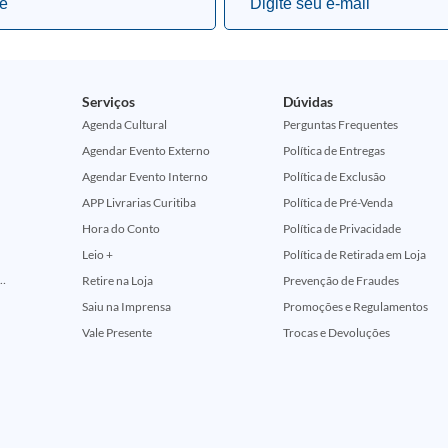
Serviços
Dúvidas
Agenda Cultural
Perguntas Frequentes
Agendar Evento Externo
Política de Entregas
Agendar Evento Interno
Política de Exclusão
APP Livrarias Curitiba
Política de Pré-Venda
Hora do Conto
Política de Privacidade
Leio +
Política de Retirada em Loja
ção Comemorativa 50 Anos (Encontros Clássicos Dc E Marvel)
Retire na Loja
Prevenção de Fraudes
Saiu na Imprensa
Promoções e Regulamentos
Vale Presente
Trocas e Devoluções