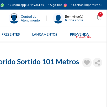
• Siga-nos
• Cupom app:
APPVALE10
• Ofertas imperdíveis!
0
Central de
Bem-vindo(a)
Atendimento
Minha conta
PRESENTES
LANÇAMENTOS
PRÉ-VENDA
orido Sortido 101 Metros