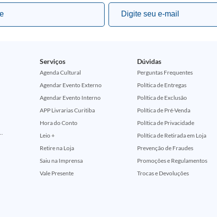
Serviços
Dúvidas
Agenda Cultural
Perguntas Frequentes
Agendar Evento Externo
Política de Entregas
Agendar Evento Interno
Política de Exclusão
APP Livrarias Curitiba
Política de Pré-Venda
Hora do Conto
Política de Privacidade
ção Comemorativa 50 Anos (Encontros Clássicos Dc E Marvel)
Leio +
Política de Retirada em Loja
Retire na Loja
Prevenção de Fraudes
Saiu na Imprensa
Promoções e Regulamentos
Vale Presente
Trocas e Devoluções