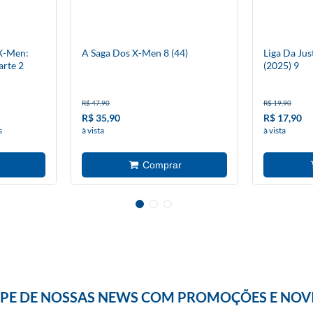
 X-Men:
A Saga Dos X-Men 8 (44)
Liga Da Jus
rte 2
(2025) 9
R$ 47,90
R$ 19,90
R$ 35,90
R$ 17,90
s
à vista
à vista
IPE DE NOSSAS NEWS COM PROMOÇÕES E NOV