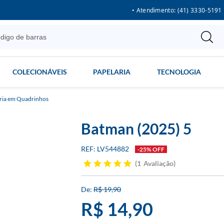
• Atendimento: (41) 3330-5191
COLECIONÁVEIS
PAPELARIA
TECNOLOGIA
ria em Quadrinhos
Batman (2025) 5
LV544882
-25% OFF
1
Avaliação
R$ 19,90
R$ 14,90