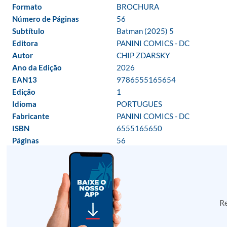
Formato
BROCHURA
Número de Páginas
56
Subtítulo
Batman (2025) 5
Editora
PANINI COMICS - DC
Autor
CHIP ZDARSKY
Ano da Edição
2026
EAN13
9786555165654
Edição
1
Idioma
PORTUGUES
Fabricante
PANINI COMICS - DC
ISBN
6555165650
Páginas
56
Re