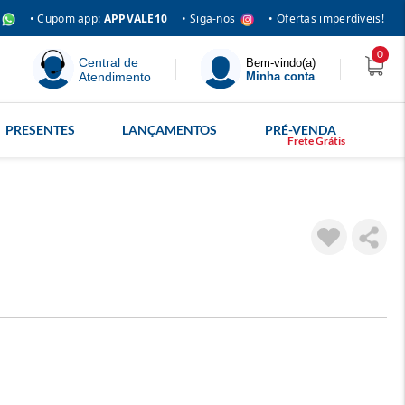
• Siga-nos
• Cupom app:
APPVALE10
• Ofertas imperdíveis!
0
Central de
Bem-vindo(a)
Atendimento
Minha conta
PRESENTES
LANÇAMENTOS
PRÉ-VENDA