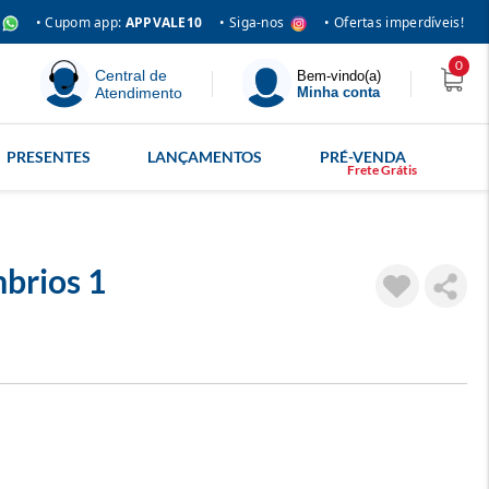
• Siga-nos
• Cupom app:
APPVALE10
• Ofertas imperdíveis!
0
Central de
Bem-vindo(a)
Atendimento
Minha conta
PRESENTES
LANÇAMENTOS
PRÉ-VENDA
brios 1