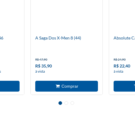
46
A Saga Dos X-Men 8 (44)
Absolute C
R$ 47,90
R$ 24,90
R$ 35,90
R$ 22,40
s
à vista
à vista