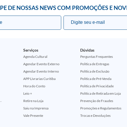
IPE DE NOSSAS NEWS COM PROMOÇÕES E NOV
Serviços
Dúvidas
Agenda Cultural
Perguntas Frequentes
Agendar Evento Externo
Política de Entregas
Agendar Evento Interno
Política de Exclusão
APP Livrarias Curitiba
Política de Pré-Venda
Hora do Conto
Política de Privacidade
Leio +
Política de Retirada em Loja
ção Comemorativa 50 Anos (Encontros Clássicos Dc E Marvel)
Retire na Loja
Prevenção de Fraudes
Saiu na Imprensa
Promoções e Regulamentos
Vale Presente
Trocas e Devoluções