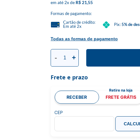
2
x
R$ 21,55
Formas de pagamento:
Cartão de crédito:
Pix:
5% de des
Em até 2x
Todas as formas de pagamento
-
+
Frete e prazo
RECEBER
FRETE GRÁTIS
CEP
CALCU