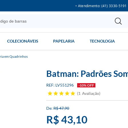
• Atendimento: (41) 3330-5191
COLECIONÁVEIS
PAPELARIA
TECNOLOGIA
ria em Quadrinhos
Batman: Padrões Som
LV551296
-10% OFF
1
Avaliação
R$ 47,90
R$ 43,10