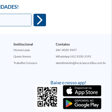
IDADES!
Institucional
Contatos
Nossas Lojas
SAC 4020-9697
Quem Somos
WhatsApp (41) 3330-5191
Trabalhe Conosco
atendimento@livrariascuritiba.com.br
Baixe o nosso app!