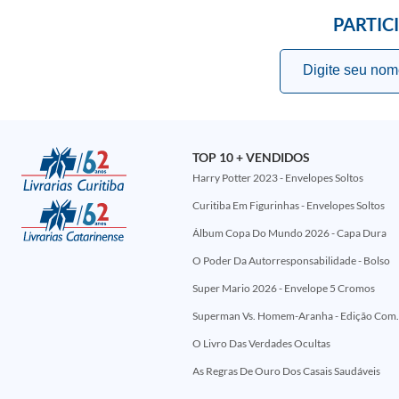
PARTIC
TOP 10 + VENDIDOS
Harry Potter 2023 - Envelopes Soltos
Curitiba Em Figurinhas - Envelopes Soltos
Álbum Copa Do Mundo 2026 - Capa Dura
O Poder Da Autorresponsabilidade - Bolso
Super Mario 2026 - Envelope 5 Cromos
Superman Vs. Homem-Aranha - Edi
O Livro Das Verdades Ocultas
As Regras De Ouro Dos Casais Saudáveis