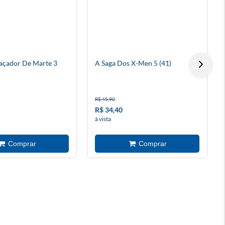
açador De Marte 3
A Saga Dos X-Men 5 (41)
R$ 45,90
R$ 34,40
à vista