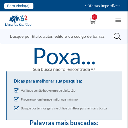
Bem-vindo(a)!
• Ofertas imperdíveis!
0
poxa...
Sua busca não foi encontrada =/
Dicas para melhorar sua pesquisa:
Verifique se não houve erro de digitação
Procure por um termo similar ou sinônimo
Busque por termos gerais e utilize os filtros para refinar a busca
Palavras mais buscadas: