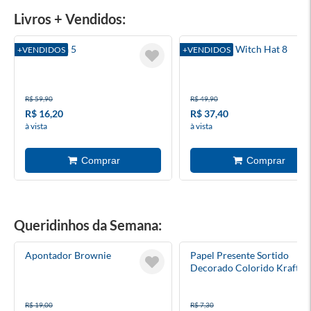
Livros + Vendidos:
A Fortuna 5
Atelier Of Witch Hat 8
+VENDIDOS
+VENDIDOS
R$ 59,90
R$ 49,90
R$ 16,20
R$ 37,40
à vista
à vista
Queridinhos da Semana:
Apontador Brownie
Papel Presente Sortido
Decorado Colorido Kraft
Rolinho 1 Folha
R$ 19,00
R$ 7,30