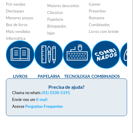
Pré-vendas
Gamer
Maiores descontos
Destaques
Presentes
Clássicos
Menores preços
Romance
Papelaria
Box de livros
Combinados
Brinquedos
Mais vendidos
Livros com brinde
lojas
Informática
LIVROS
PAPELARIA
TECNOLOGIA
COMBINADOS
GA
Precisa de ajuda?
Chama no whats
(41) 3330-5191
Envie-nos um
E-mail
Acesse
Perguntas Frequentes