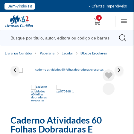
Bem-vindo(a)!
• Ofertas imperdíveis!
0
Livrarias Curitiba
Papelaria
Escolar
Blocos Escolares
Caderno Atividades 60
Folhas Dobraduras E