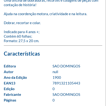
Uma oficina de dobraduras, recortes e colagens de peças com 
contação de história!

Ajuda na coordenção motora, criatividade e na leitura.

Dobrar, recortar e colar.

Indicado para 4 anos +;

Contém 60 folhas;

Formato: 27,5 x 20 cm.
Editora
SAO DOMINGOS
Autor
null
Ano da Edição
1900
EAN13
7891321105443
Edição
0
Fabricante
SAO DOMINGOS
Páginas
0